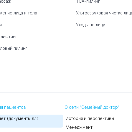
ассаж
ТСА-пилинг
ение лица и тела
Ультразвуковая чистка лиц
и
Уходы по лицу
лифтинг
ловый пилинг
я пациентов
О сети "Семейный доктор"
ет (документы для
История и перспективы
Менеджмент