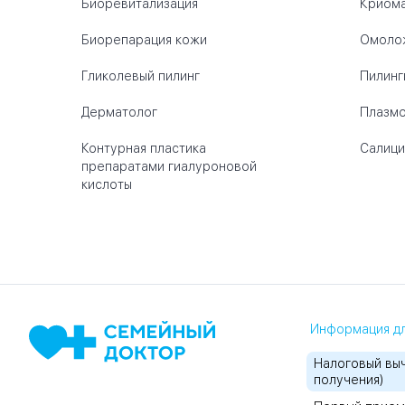
Биоревитализация
Криом
Биорепарация кожи
Омолож
Гликолевый пилинг
Пилинг
Дерматолог
Плазмо
Контурная пластика
Салици
препаратами гиалуроновой
кислоты
Информация дл
Налоговый выч
получения)