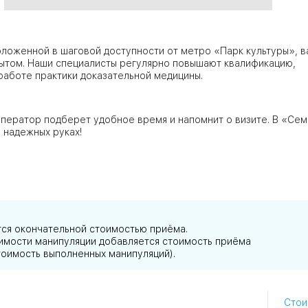
ЦАО
ложенной в шаговой доступности от метро «Парк культуры», в
лавская
ытом. Наши специалисты регулярно повышают квалификацию,
работе практики доказательной медицины.
ператор подберет удобное время и напомнит о визите. В «Се
ловская
 надежных руках!
ЮВАО
тся окончательной стоимостью приёма.
АО
тоимости манипуляции добавляется стоимость приёма
ЮАО
тоимость выполненных манипуляций).
Стои