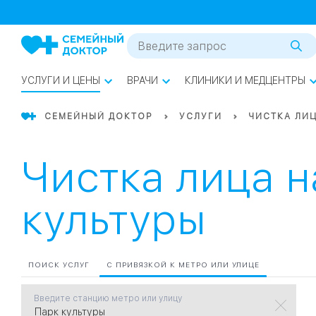
1
0
Речной Вокзал
07
Бабушкинская
УСЛУГИ И ЦЕНЫ
ВРАЧИ
КЛИНИКИ И МЕДЦЕНТРЫ
02
Октябрьское
Октябрьское
08
Проспект Ми
поле
СЕМЕЙНЫЙ ДОКТОР
УСЛУГИ
ЧИСТКА ЛИ
17
Первома
Чистка лица н
Баррикадная
05
культуры
Бауманская
15
САО
СЗАО
ПОИСК УСЛУГ
С ПРИВЯЗКОЙ К МЕТРО ИЛИ УЛИЦЕ
Тага
01
Введите станцию метро или улицу
18
Павелецка