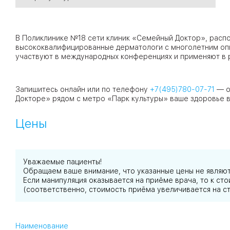
09
Университет
В Поликлинике №18 сети клиник «Семейный Доктор», распо
Братис
высококвалифицированные дерматологи с многолетним оп
участвуют в международных конференциях и применяют в 
Академическая
06
14
ЗАО
03
Запишитесь онлайн или по телефону
+7(495)780-07-71
— о
Теплый Стан
1
2
Пражская
Шипи
Докторе» рядом с метро «Парк культуры» ваше здоровье в
16
Академика
Янгеля
Цены
Уважаемые пациенты!
Обращаем ваше внимание, что указанные цены не являю
ЮЗ
Если манипуляция оказывается на приёме врача, то к с
(соответственно, стоимость приёма увеличивается на с
Наименование