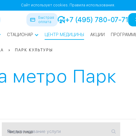
Сайт использует cookies.
Правила использования.
Быстрая
+7 (495) 780-07-71
оплата
СТАЦИОНАР
ЦЕНТР МЕДИЦИНЫ
АКЦИИ
ПРОГРАММ
ра
ЦА
ПАРК КУЛЬТУРЫ
йская
1
1
а метро Парк
СВАО
нская
ВАО
я
Введите название услуги