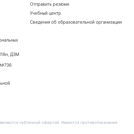
Отправить резюме
Учебный центр
Сведения об образовательной организации
ональных
118н, ДЗМ
 №736
льной
 являются публичной офертой. Имеются противопоказания.