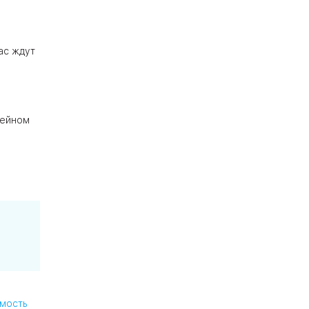
ас ждут
мейном
мость