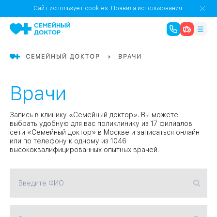
1
0
Речной Вокзал
Сайт использует cookies.
Правила использования.
07
Бабушкинская
СЕМЕЙНЫЙ ДОКТОР
ВРАЧИ
02
Октябрьское
Октябрьское
08
Проспект Ми
поле
17
Врачи
Первома
Баррикадная
05
Запись в клинику «Семейный доктор». Вы можете
выбрать удобную для вас поликлинику из 17 филиалов
сети «Семейный доктор» в Москве и записаться онлайн
или по телефону к одному из 1046
Бауманская
15
САО
высококвалифицированных опытных врачей.
СЗАО
Введите ФИО
Тага
01
18
Павелецка