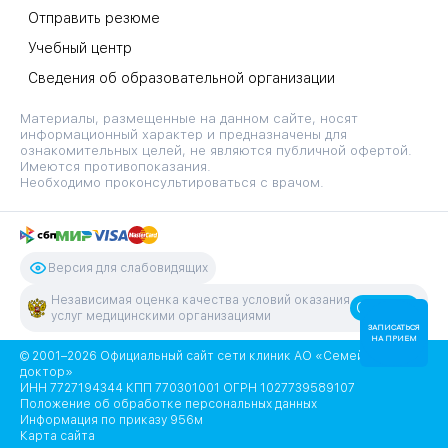
Отправить резюме
Учебный центр
Сведения об образовательной организации
Материалы, размещенные на данном сайте, носят
информационный характер и предназначены для
ознакомительных целей, не являются публичной офертой.
Имеются противопоказания.
Необходимо проконсультироваться с врачом.
Версия для слабовидящих
Независимая оценка качества условий оказания
Оценить
услуг медицинскими организациями
ЗАПИСАТЬСЯ
НА ПРИЕМ
© 2001–2026 Официальный сайт сети клиник АО «Семейный
доктор»
ИНН 7727194344 КПП 770301001 ОГРН 1027739589107
Положение об обработке персональных данных
Информация по приказу 956м
Карта сайта