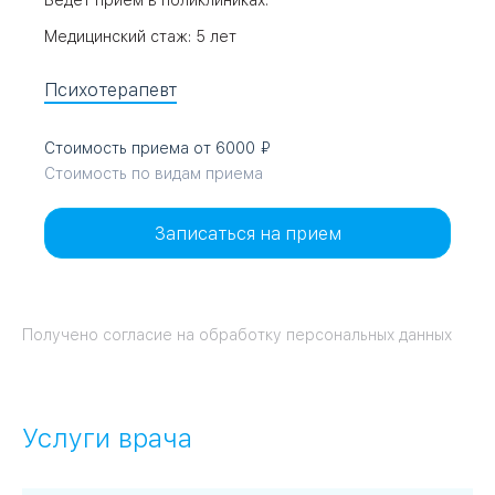
Ведет прием в поликлиниках:
Медицинский стаж: 5 лет
09
Университет
Психотерапевт
Братис
Академическая
06
14
Стоимость приема от 6000
ЗАО
Стоимость по видам приема
03
Теплый Стан
1
2
Пражская
Шипи
16
Академика
Записаться на прием
Янгеля
Получено согласие на обработку персональных данных
ЮЗ
Услуги врача