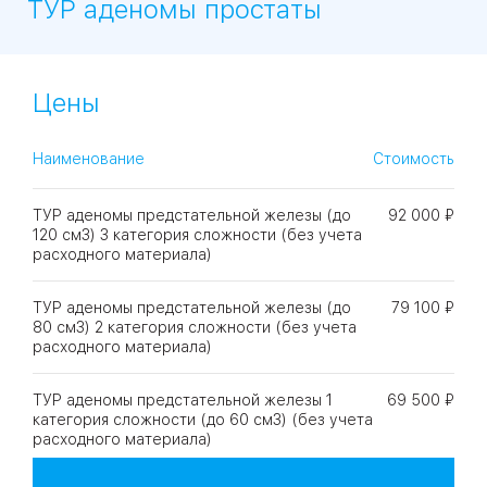
ТУР аденомы простаты
09
Университет
Цены
Братис
Академическая
06
14
Наименование
Стоимость
ЗАО
03
Теплый Стан
1
2
Пражская
Шипи
ТУР аденомы предстательной железы (до
92 000 ₽
16
Академика
120 см3) 3 категория сложности (без учета
Янгеля
расходного материала)
ТУР аденомы предстательной железы (до
79 100 ₽
80 см3) 2 категория сложности (без учета
расходного материала)
ЮЗ
ТУР аденомы предстательной железы 1
69 500 ₽
категория сложности (до 60 см3) (без учета
расходного материала)