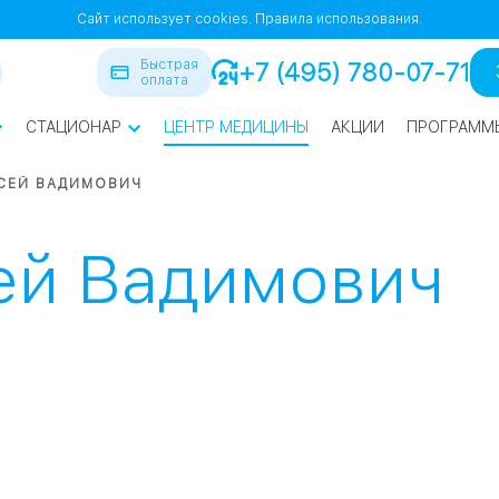
Сайт использует cookies.
Правила использования.
Быстрая
+7 (495) 780-07-71
оплата
СТАЦИОНАР
ЦЕНТР МЕДИЦИНЫ
АКЦИИ
ПРОГРАММ
ра
КСЕЙ ВАДИМОВИЧ
йская
1
1
ей Вадимович
СВАО
нская
ВАО
я