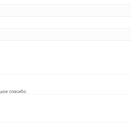
ожной клетчатки;
 техники;
шое спасибо.