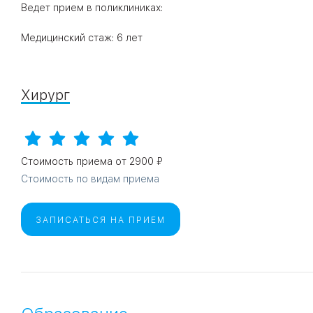
Ведет прием в поликлиниках:
Медицинский стаж: 6 лет
09
Университет
Братис
Академическая
06
14
Хирург
ЗАО
03
Теплый Стан
1
2
Пражская
Шипи
16
Академика
Янгеля
Стоимость приема от 2900
Стоимость по видам приема
ЗАПИСАТЬСЯ НА ПРИЕМ
ЮЗ