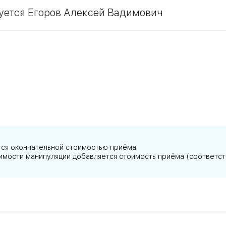
уется Егоров Алексей Вадимович
и; клапанной недостаточности глубоких вен;
ен нижних конечностей:
ек»;
икозной болезни.
тся окончательной стоимостью приёма.
тоимости манипуляции добавляется стоимость приёма (соответс
ской стопы, трофических язв;
м