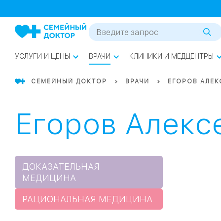
1
0
Речной Вокзал
07
Бабушкинская
УСЛУГИ И ЦЕНЫ
ВРАЧИ
КЛИНИКИ И МЕДЦЕНТРЫ
02
Октябрьское
Октябрьское
08
Проспект Ми
поле
СЕМЕЙНЫЙ ДОКТОР
ВРАЧИ
ЕГОРОВ АЛЕ
17
Первома
Егоров Алекс
Баррикадная
05
Бауманская
15
САО
ДОКАЗАТЕЛЬНАЯ
МЕДИЦИНА
СЗАО
Тага
01
РАЦИОНАЛЬНАЯ МЕДИЦИНА
18
Павелецка