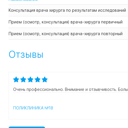
Синовит
удаление доброкачественных образований кожи и подк
Консультация врача хирурга по результатам исследований
Ушиб
удаление новообразований с использованием лазерной
Прием (осмотр, консультация) врача-хирурга первичный
Фурункул
лечебно-диагностические пункции суставов.
Прием (осмотр, консультация) врача-хирурга повторный
Отзывы
Очень профессионально. Внимание и отзывчивость. Боль
ПОЛИКЛИНИКА №18