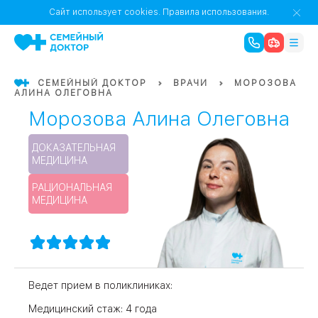
1
0
Речной Вокзал
Сайт использует cookies.
Правила использования.
07
Бабушкинская
СЕМЕЙНЫЙ ДОКТОР
ВРАЧИ
МОРОЗОВА
АЛИНА ОЛЕГОВНА
02
Октябрьское
Октябрьское
Морозова Алина Олеговна
08
Проспект Ми
поле
17
Первома
ДОКАЗАТЕЛЬНАЯ
МЕДИЦИНА
Баррикадная
05
РАЦИОНАЛЬНАЯ
МЕДИЦИНА
Бауманская
15
САО
СЗАО
Тага
01
Ведет прием в поликлиниках:
18
Павелецка
Медицинский стаж: 4 года