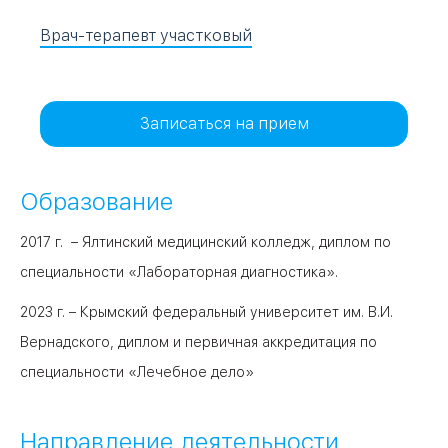
Врач-терапевт участковый
09
Университет
Братис
Академическая
06
14
Записаться на прием
ЗАО
03
Теплый Стан
1
2
Пражская
Шипи
Образование
16
Академика
Янгеля
2017 г. – Ялтинский медицинский колледж, диплом по
специальности «Лабораторная диагностика».
2023 г. – Крымский федеральный университет им. В.И.
Вернадского, диплом и первичная аккредитация по
ЮЗ
специальности «Лечебное дело»
Направление деятельности