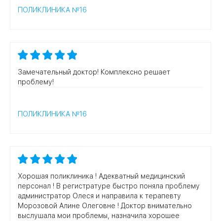
страны.
ПОЛИКЛИНИКА №16
Оформление медицинской документации, справок в
бассейн, санаторно-курортные карты, форма 086-у,
листов нетрудоспособности.
Замечательный доктор! Комплексно решает
проблему!
ПОЛИКЛИНИКА №16
Хорошая поликлиника ! Адекватный медицинский
персонал ! В регистратуре быстро поняла проблему
администратор Олеся и направила к терапевту
Морозовой Алине Олеговне ! Доктор внимательно
выслушала мои проблемы, назначила хорошее