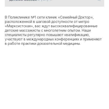
09
Университет
В Поликлинике №1 сети клиник «Семейный Доктор»,
расположенной в шаговой доступности от метро
Братис
«Марксистская», вас ждут высококвалифицированные
Академическая
06
14
детские массажисты с многолетним опытом. Наши
специалисты регулярно повышают квалификацию,
ЗАО
участвуют в международных конференциях и применяют
03
Теплый Стан
1
2
в работе практики доказательной медицины.
Пражская
Шипи
16
Академика
Янгеля
ЮЗ