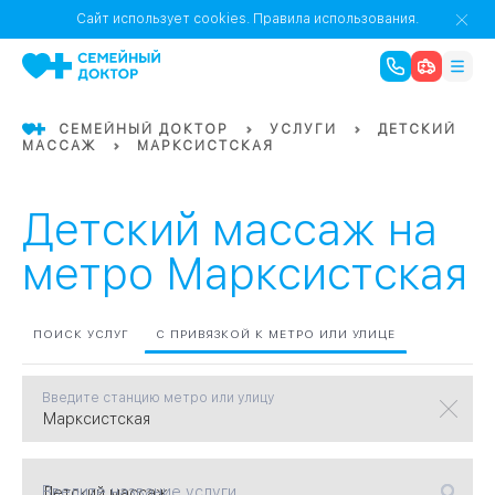
1
0
Речной Вокзал
Сайт использует cookies.
Правила использования.
07
Бабушкинская
СЕМЕЙНЫЙ ДОКТОР
УСЛУГИ
ДЕТСКИЙ
МАССАЖ
МАРКСИСТСКАЯ
02
Октябрьское
Октябрьское
08
Проспект Ми
поле
17
Первома
Детский массаж на
Баррикадная
05
метро Марксистская
Бауманская
15
САО
ПОИСК УСЛУГ
С ПРИВЯЗКОЙ К МЕТРО ИЛИ УЛИЦЕ
Введите станцию метро или улицу
СЗАО
Тага
01
18
Павелецка
Введите название услуги