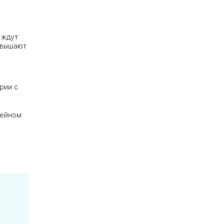
 ждут
овышают
рии с
мейном