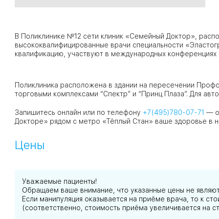
09
Университет
В Поликлинике №12 сети клиник «Семейный Доктор», распо
Братис
высококвалифицированные врачи специальности «Эластог
квалификацию, участвуют в международных конференциях 
Академическая
06
14
ЗАО
03
Поликлиника расположена в здании на пересечении Профс
Теплый Стан
1
2
Пражская
Шипи
торговыми комплексами “Спектр” и “Принц Плаза”. Для ав
16
Академика
Янгеля
Запишитесь онлайн или по телефону
+7(495)780-07-71
— о
Докторе» рядом с метро «Тёплый Стан» ваше здоровье в н
Цены
ЮЗ
Уважаемые пациенты!
Обращаем ваше внимание, что указанные цены не являю
Если манипуляция оказывается на приёме врача, то к с
(соответственно, стоимость приёма увеличивается на с