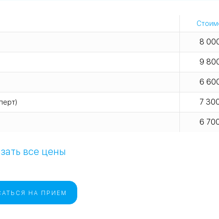
Стоим
8 00
9 80
6 60
7 30
перт)
6 70
зать все цены
АТЬСЯ НА ПРИЕМ