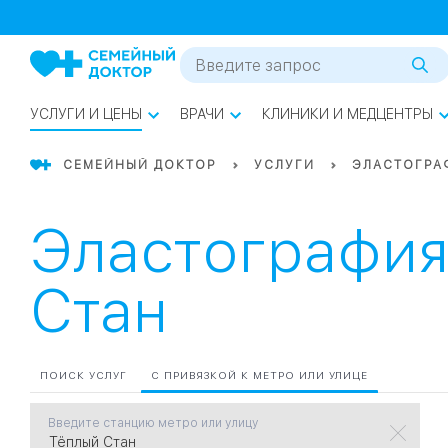
1
0
Речной Вокзал
07
Бабушкинская
УСЛУГИ И ЦЕНЫ
ВРАЧИ
КЛИНИКИ И МЕДЦЕНТРЫ
02
Октябрьское
Октябрьское
08
Проспект Ми
поле
СЕМЕЙНЫЙ ДОКТОР
УСЛУГИ
ЭЛАСТОГРА
17
Первома
Эластография
Баррикадная
05
Стан
Бауманская
15
САО
СЗАО
ПОИСК УСЛУГ
С ПРИВЯЗКОЙ К МЕТРО ИЛИ УЛИЦЕ
Тага
01
Введите станцию метро или улицу
18
Павелецка