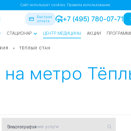
Сайт использует cookies.
Правила использования.
Быстрая
+7 (495) 780-07-71
оплата
СТАЦИОНАР
ЦЕНТР МЕДИЦИНЫ
АКЦИИ
ПРОГРАММ
ра
ФИЯ
ТЁПЛЫЙ СТАН
йская
1
1
 на метро Тёпл
СВАО
нская
ВАО
я
Введите название услуги