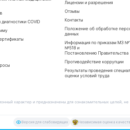
Лицензии и разрешения
Отзывы
в
Контакты
 диагностики COVID
Положение об обработке перс
амму
данных
ертификаты
Информация по приказам МЗ №
№518 и
Постановлению Правительства
Противодействие коррупции
просы
Результаты проведения специа
оценки условий труда
онный характер и предназначены для ознакомительных целей, не
Версия для слабовидящих
Независимая оценка качеств