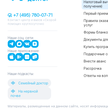
Налоговый выч
получения)
Первый прием
+7 (495) 780-07-71
Контакт-центр и вызов «Скорой
Правила оказа
помощи» круглосуточно
услуг
Формы бланко
Наши соц. сети:
Документы для
Купить прогр
Наше приложение:
Подарочные с
Внести аванс
Рассрочка
Наши подкасты:
Ответы на во
Семейный доктор
На нервной
почве
Материалы, размещенные на данном сайте, носят информаци