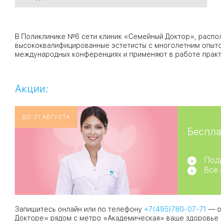
09
Университет
В Поликлинике №6 сети клиник «Семейный Доктор», распо
Братис
высококвалифицированные эстетисты с многолетним опыто
международных конференциях и применяют в работе практ
Академическая
06
14
ЗАО
03
Акции:
Теплый Стан
1
2
Пражская
Шипи
16
Академика
Янгеля
ДО 31 АВГУСТА
Беспла
Под
Все
ЮЗ
Запишитесь онлайн или по телефону
+7(495)780-07-71
— о
Докторе» рядом с метро «Академическая» ваше здоровье 