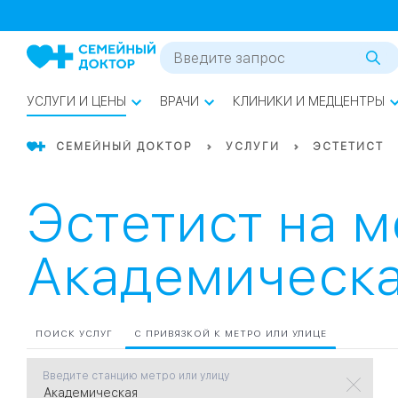
1
0
Речной Вокзал
07
Бабушкинская
УСЛУГИ И ЦЕНЫ
ВРАЧИ
КЛИНИКИ И МЕДЦЕНТРЫ
02
Октябрьское
Октябрьское
08
Проспект Ми
поле
СЕМЕЙНЫЙ ДОКТОР
УСЛУГИ
ЭСТЕТИСТ
17
Первома
Эстетист на 
Баррикадная
05
Академическ
Бауманская
15
САО
СЗАО
ПОИСК УСЛУГ
С ПРИВЯЗКОЙ К МЕТРО ИЛИ УЛИЦЕ
Тага
01
Введите станцию метро или улицу
18
Павелецка