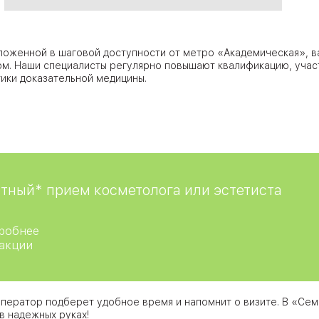
ЦАО
ложенной в шаговой доступности от метро «Академическая», в
лавская
м. Наши специалисты регулярно повышают квалификацию, учас
ики доказательной медицины.
ловская
ЮВАО
тный* прием косметолога или эстетиста
робнее
 акции
АО
ЮАО
ператор подберет удобное время и напомнит о визите. В «Се
в надежных руках!