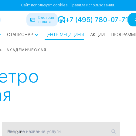
Сайт использует cookies.
Правила использования.
Быстрая
+7 (495) 780-07-71
оплата
СТАЦИОНАР
ЦЕНТР МЕДИЦИНЫ
АКЦИИ
ПРОГРАММ
ра
АКАДЕМИЧЕСКАЯ
йская
1
1
метро
СВАО
ая
нская
ВАО
я
Введите название услуги