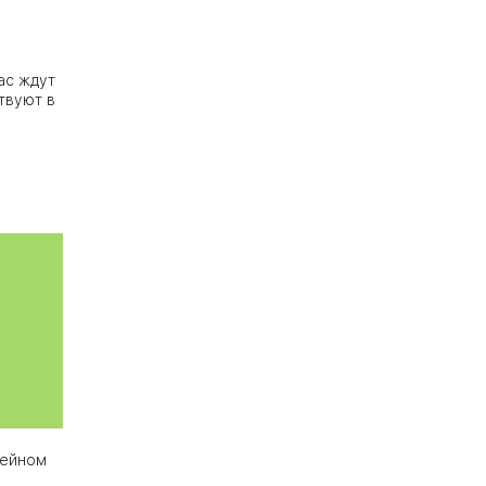
ас ждут
твуют в
мейном