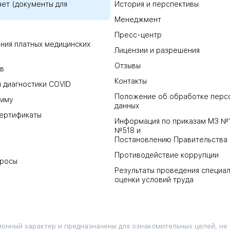
ет (документы для
История и перспективы
Менеджмент
Пресс-центр
ния платных медицинских
Лицензии и разрешения
Отзывы
в
Контакты
 диагностики COVID
Положение об обработке перс
амму
данных
ертификаты
Информация по приказам МЗ №
№518 и
Постановлению Правительства
Противодействие коррупции
просы
Результаты проведения специа
оценки условий труда
онный характер и предназначены для ознакомительных целей, не