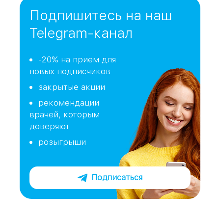
Подпишитесь на наш
Telegram-канал
-20% на прием для
новых подписчиков
закрытые акции
рекомендации
врачей, которым
доверяют
розыгрыши
Подписаться