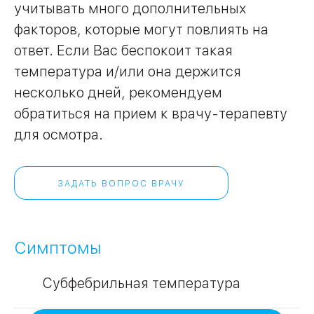
учитывать много дополнительных
факторов, которые могут повлиять на
09
Университет
ответ. Если Вас беспокоит такая
Братис
температура и/или она держится
Академическая
06
14
несколько дней, рекомендуем
ЗАО
обратиться на прием к врачу-терапевту
03
Теплый Стан
1
2
Пражская
Шипи
для осмотра.
16
Академика
Янгеля
ЗАДАТЬ ВОПРОС ВРАЧУ
ЮЗ
Симптомы
Субфебрильная температура