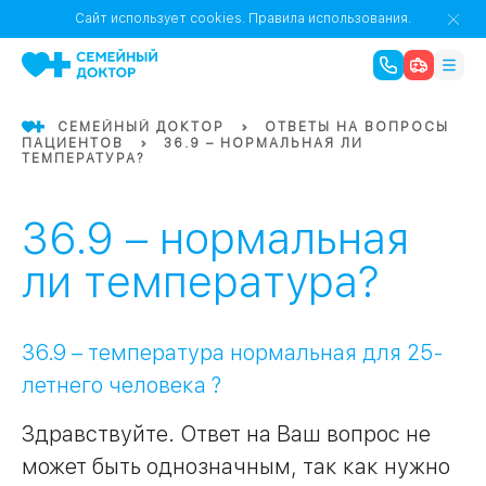
1
0
Речной Вокзал
Сайт использует cookies.
Правила использования.
07
Бабушкинская
СЕМЕЙНЫЙ ДОКТОР
ОТВЕТЫ НА ВОПРОСЫ
ПАЦИЕНТОВ
36.9 – НОРМАЛЬНАЯ ЛИ
02
ТЕМПЕРАТУРА?
Октябрьское
Октябрьское
08
Проспект Ми
поле
17
Первома
36.9 – нормальная
Баррикадная
05
ли температура?
Бауманская
15
САО
36.9 – температура нормальная для 25-
летнего человека ?
СЗАО
Тага
01
Здравствуйте. Ответ на Ваш вопрос не
может быть однозначным, так как нужно
18
Павелецка