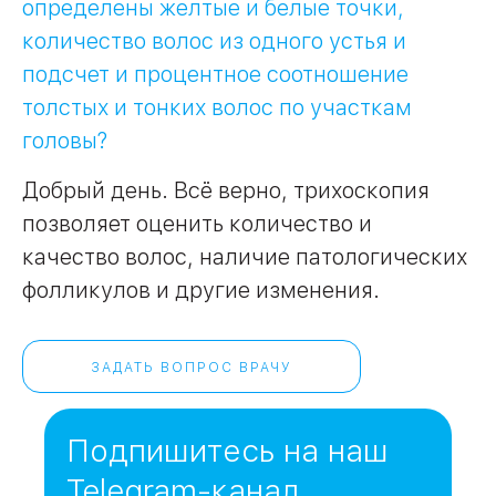
определены желтые и белые точки,
количество волос из одного устья и
09
Университет
подсчет и процентное соотношение
Братис
толстых и тонких волос по участкам
Академическая
06
14
головы?
ЗАО
03
Добрый день. Всё верно, трихоскопия
Теплый Стан
1
2
Пражская
Шипи
позволяет оценить количество и
16
Академика
Янгеля
качество волос, наличие патологических
фолликулов и другие изменения.
ЗАДАТЬ ВОПРОС ВРАЧУ
ЮЗ
Подпишитесь на наш
Telegram-канал