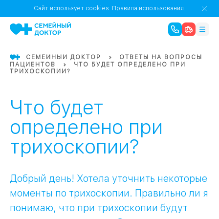
1
0
Речной Вокзал
Сайт использует cookies.
Правила использования.
07
Бабушкинская
СЕМЕЙНЫЙ ДОКТОР
ОТВЕТЫ НА ВОПРОСЫ
ПАЦИЕНТОВ
ЧТО БУДЕТ ОПРЕДЕЛЕНО ПРИ
02
ТРИХОСКОПИИ?
Октябрьское
Октябрьское
08
Проспект Ми
поле
17
Первома
Что будет
Баррикадная
05
определено при
трихоскопии?
Бауманская
15
САО
Добрый день! Хотела уточнить некоторые
СЗАО
Тага
01
моменты по трихоскопии. Правильно ли я
понимаю, что при трихоскопии будут
18
Павелецка