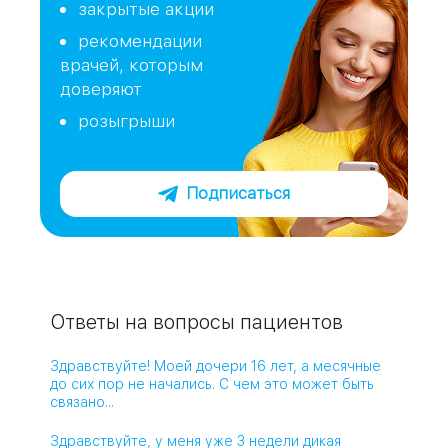
закрытые акции
рекомендации
врачей, которым
доверяют
розыгрыши
Подписаться
Ответы на вопросы пациентов
Здравствуйте! Моей дочери 16 лет, а месячные
до сих пор не начались. С чем это может быть
связано...
Здравствуйте, у меня уже 3 недели дикая