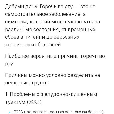
Добрый день! Горечь во рту — это не
самостоятельное заболевание, а
09
Университет
симптом, который может указывать на
Братис
Академическая
06
различные состояния, от временных
14
сбоев в питании до серьезных
ЗАО
03
хронических болезней.
Теплый Стан
1
2
Пражская
Шипи
16
Академика
Наиболее вероятные причины горечи во
Янгеля
рту
Причины можно условно разделить на
несколько групп:
ЮЗ
1. Проблемы с желудочно-кишечным
трактом (ЖКТ)
ГЭРБ (гастроэзофагеальная рефлюксная болезнь):