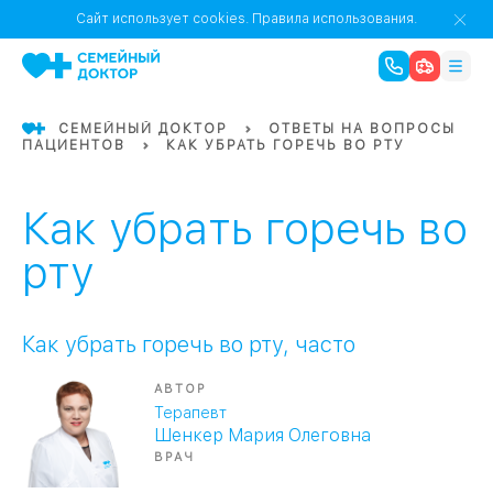
1
0
Речной Вокзал
Сайт использует cookies.
Правила использования.
07
Бабушкинская
СЕМЕЙНЫЙ ДОКТОР
ОТВЕТЫ НА ВОПРОСЫ
ПАЦИЕНТОВ
КАК УБРАТЬ ГОРЕЧЬ ВО РТУ
02
Октябрьское
Октябрьское
08
Проспект Ми
поле
17
Первома
Как убрать горечь во
Баррикадная
05
рту
Бауманская
15
САО
Как убрать горечь во рту, часто
АВТОР
СЗАО
Терапевт
Тага
01
Шенкер Мария Олеговна
ВРАЧ
18
Павелецка