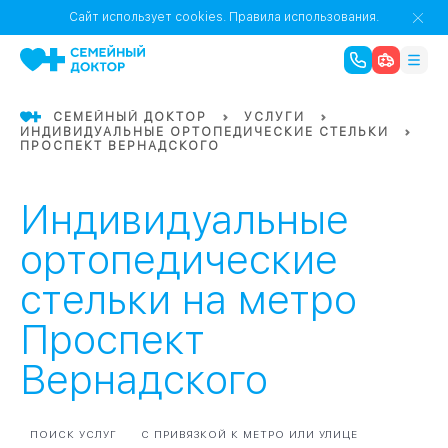
1
0
Речной Вокзал
Сайт использует cookies.
Правила использования.
07
Бабушкинская
СЕМЕЙНЫЙ ДОКТОР
УСЛУГИ
ИНДИВИДУАЛЬНЫЕ ОРТОПЕДИЧЕСКИЕ СТЕЛЬКИ
02
ПРОСПЕКТ ВЕРНАДСКОГО
Октябрьское
Октябрьское
08
Проспект Ми
поле
17
Первома
Индивидуальные
Баррикадная
05
ортопедические
стельки на метро
Бауманская
15
САО
Проспект
Вернадского
СЗАО
Тага
01
18
Павелецка
ПОИСК УСЛУГ
С ПРИВЯЗКОЙ К МЕТРО ИЛИ УЛИЦЕ