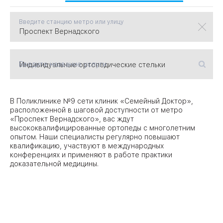
Введите станцию метро или улицу
09
Университет
Братис
Академическая
06
14
Введите название услуги
ЗАО
03
Теплый Стан
1
2
Пражская
Шипи
16
В Поликлинике №9 сети клиник «Семейный Доктор»,
Академика
Янгеля
расположенной в шаговой доступности от метро
«Проспект Вернадского», вас ждут
высококвалифицированные ортопеды с многолетним
опытом. Наши специалисты регулярно повышают
квалификацию, участвуют в международных
конференциях и применяют в работе практики
доказательной медицины.
ЮЗ