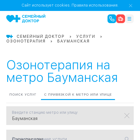
1
0
Речной Вокзал
Сайт использует cookies.
Правила использования.
07
Бабушкинская
СЕМЕЙНЫЙ ДОКТОР
УСЛУГИ
ОЗОНОТЕРАПИЯ
БАУМАНСКАЯ
02
Октябрьское
Октябрьское
08
Проспект Ми
поле
17
Первома
Озонотерапия на
Баррикадная
05
метро Бауманская
Бауманская
15
САО
ПОИСК УСЛУГ
С ПРИВЯЗКОЙ К МЕТРО ИЛИ УЛИЦЕ
Введите станцию метро или улицу
СЗАО
Тага
01
18
Павелецка
Введите название услуги