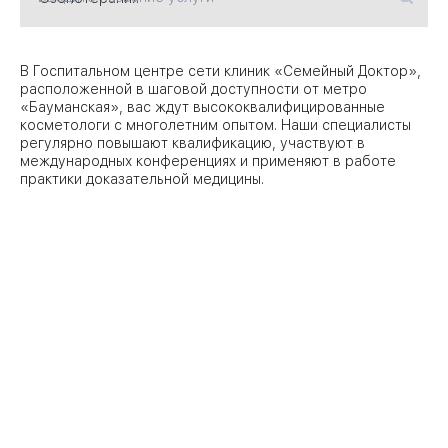
09
Университет
В Госпитальном центре сети клиник «Семейный Доктор»,
расположенной в шаговой доступности от метро
Братис
«Бауманская», вас ждут высококвалифицированные
Академическая
06
14
косметологи с многолетним опытом. Наши специалисты
регулярно повышают квалификацию, участвуют в
ЗАО
международных конференциях и применяют в работе
03
Теплый Стан
1
2
практики доказательной медицины.
Пражская
Шипи
16
Академика
Янгеля
ЮЗ