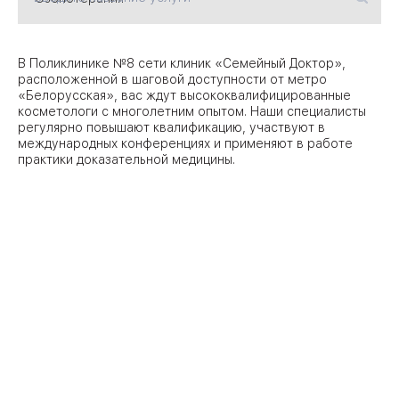
09
Университет
В Поликлинике №8 сети клиник «Семейный Доктор»,
расположенной в шаговой доступности от метро
Братис
«Белорусская», вас ждут высококвалифицированные
Академическая
06
14
косметологи с многолетним опытом. Наши специалисты
регулярно повышают квалификацию, участвуют в
ЗАО
международных конференциях и применяют в работе
03
Теплый Стан
1
2
практики доказательной медицины.
Пражская
Шипи
16
Академика
Янгеля
ЮЗ