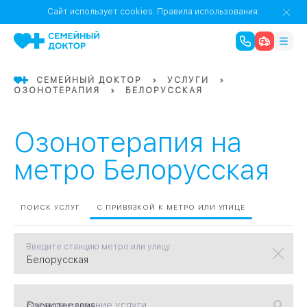
1
0
Речной Вокзал
Сайт использует cookies.
Правила использования.
07
Бабушкинская
СЕМЕЙНЫЙ ДОКТОР
УСЛУГИ
ОЗОНОТЕРАПИЯ
БЕЛОРУССКАЯ
02
Октябрьское
Октябрьское
08
Проспект Ми
поле
17
Первома
Озонотерапия на
Баррикадная
05
метро Белорусская
Бауманская
15
САО
ПОИСК УСЛУГ
С ПРИВЯЗКОЙ К МЕТРО ИЛИ УЛИЦЕ
Введите станцию метро или улицу
СЗАО
Тага
01
18
Павелецка
Введите название услуги