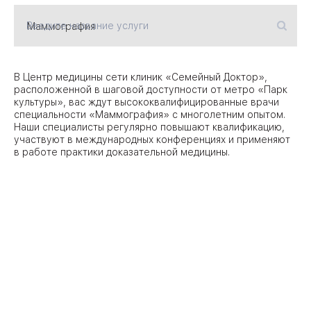
Введите название услуги
09
Университет
Братис
Академическая
06
В Центр медицины сети клиник «Семейный Доктор»,
14
расположенной в шаговой доступности от метро «Парк
культуры», вас ждут высококвалифицированные врачи
ЗАО
03
специальности «Маммография» с многолетним опытом.
Теплый Стан
1
2
Пражская
Наши специалисты регулярно повышают квалификацию,
Шипи
участвуют в международных конференциях и применяют
16
Академика
в работе практики доказательной медицины.
Янгеля
ЮЗ