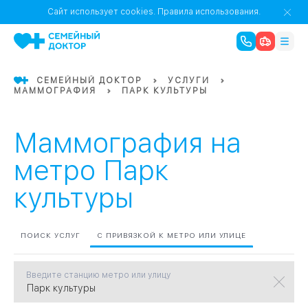
1
0
Речной Вокзал
Сайт использует cookies.
Правила использования.
07
Бабушкинская
СЕМЕЙНЫЙ ДОКТОР
УСЛУГИ
МАММОГРАФИЯ
ПАРК КУЛЬТУРЫ
02
Октябрьское
Октябрьское
08
Проспект Ми
поле
17
Первома
Маммография на
Баррикадная
05
метро Парк
культуры
Бауманская
15
САО
ПОИСК УСЛУГ
С ПРИВЯЗКОЙ К МЕТРО ИЛИ УЛИЦЕ
СЗАО
Тага
01
Введите станцию метро или улицу
18
Павелецка