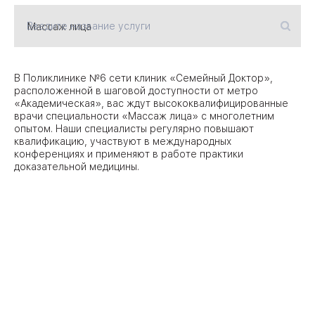
Введите название услуги
09
Университет
Братис
Академическая
06
В Поликлинике №6 сети клиник «Семейный Доктор»,
14
расположенной в шаговой доступности от метро
«Академическая», вас ждут высококвалифицированные
ЗАО
03
врачи специальности «Массаж лица» с многолетним
Теплый Стан
1
2
Пражская
опытом. Наши специалисты регулярно повышают
Шипи
квалификацию, участвуют в международных
16
Академика
конференциях и применяют в работе практики
Янгеля
доказательной медицины.
ЮЗ