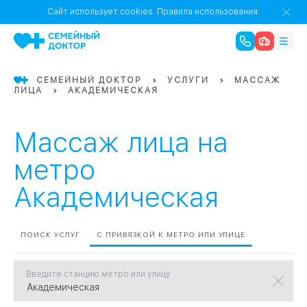
1
0
Речной Вокзал
Сайт использует cookies.
Правила использования.
07
Бабушкинская
СЕМЕЙНЫЙ ДОКТОР
УСЛУГИ
МАССАЖ
ЛИЦА
АКАДЕМИЧЕСКАЯ
02
Октябрьское
Октябрьское
08
Проспект Ми
поле
17
Первома
Массаж лица на
Баррикадная
05
метро
Академическая
Бауманская
15
САО
ПОИСК УСЛУГ
С ПРИВЯЗКОЙ К МЕТРО ИЛИ УЛИЦЕ
СЗАО
Тага
01
Введите станцию метро или улицу
18
Павелецка