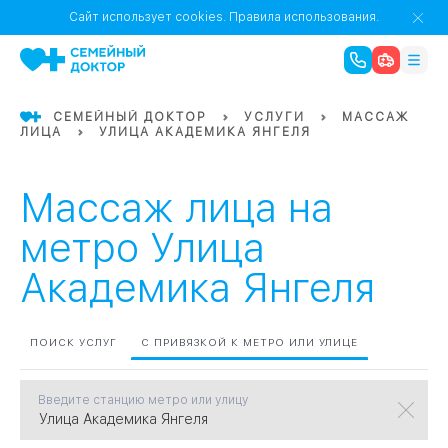
1
0
Речной Вокзал
Сайт использует cookies.
Правила использования.
07
Бабушкинская
СЕМЕЙНЫЙ ДОКТОР
УСЛУГИ
МАССАЖ
ЛИЦА
УЛИЦА АКАДЕМИКА ЯНГЕЛЯ
02
Октябрьское
Октябрьское
08
Проспект Ми
поле
17
Первома
Массаж лица на
Баррикадная
05
метро Улица
Академика Янгеля
Бауманская
15
САО
ПОИСК УСЛУГ
С ПРИВЯЗКОЙ К МЕТРО ИЛИ УЛИЦЕ
СЗАО
Тага
01
Введите станцию метро или улицу
18
Павелецка