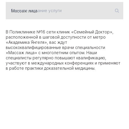
Введите название услуги
09
Университет
Братис
Академическая
06
В Поликлинике №16 сети клиник «Семейный Доктор»,
14
расположенной в шаговой доступности от метро
«Академика Янгеля», вас ждут
ЗАО
03
высококвалифицированные врачи специальности
Теплый Стан
1
2
Пражская
«Массаж лица» с многолетним опытом. Наши
Шипи
специалисты регулярно повышают квалификацию,
16
Академика
участвуют в международных конференциях и применяют
Янгеля
в работе практики доказательной медицины.
ЮЗ