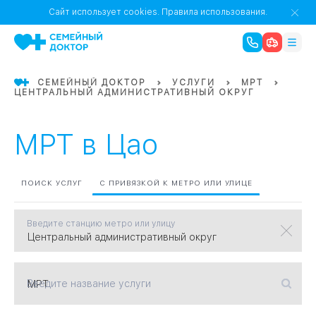
1
0
Речной Вокзал
Сайт использует cookies.
Правила использования.
07
Бабушкинская
СЕМЕЙНЫЙ ДОКТОР
УСЛУГИ
МРТ
ЦЕНТРАЛЬНЫЙ АДМИНИСТРАТИВНЫЙ ОКРУГ
02
Октябрьское
Октябрьское
08
Проспект Ми
поле
17
Первома
МРТ в Цао
Баррикадная
05
ПОИСК УСЛУГ
С ПРИВЯЗКОЙ К МЕТРО ИЛИ УЛИЦЕ
Бауманская
15
САО
Введите станцию метро или улицу
СЗАО
Тага
01
Введите название услуги
18
Павелецка