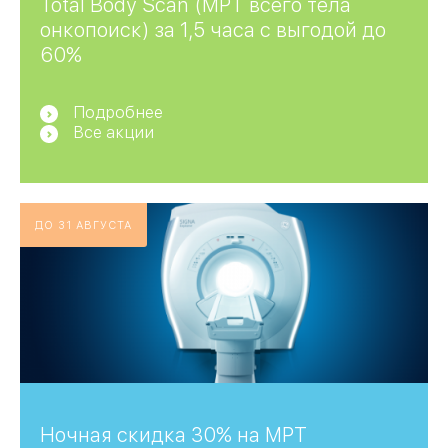
Total Body Scan (МРТ всего тела
онкопоиск) за 1,5 часа с выгодой до
60%
Подробнее
Все акции
ДО 31 АВГУСТА
Ночная скидка 30% на МРТ