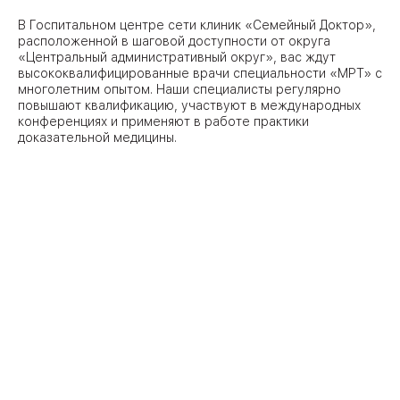
В Госпитальном центре сети клиник «Семейный Доктор»,
расположенной в шаговой доступности от округа
09
Университет
«Центральный административный округ», вас ждут
высококвалифицированные врачи специальности «МРТ» с
Братис
многолетним опытом. Наши специалисты регулярно
Академическая
06
повышают квалификацию, участвуют в международных
14
конференциях и применяют в работе практики
ЗАО
доказательной медицины.
03
Теплый Стан
1
2
Пражская
Шипи
16
Академика
Янгеля
ЮЗ