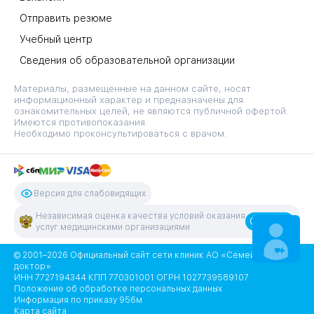
Отправить резюме
Учебный центр
Сведения об образовательной организации
Материалы, размещенные на данном сайте, носят
информационный характер и предназначены для
ознакомительных целей, не являются публичной офертой.
Имеются противопоказания.
Необходимо проконсультироваться с врачом.
Версия для слабовидящих
Независимая оценка качества условий оказания
Оценить
услуг медицинскими организациями
ЗАПИСАТЬСЯ
НА ПРИЕМ
© 2001–2026 Официальный сайт сети клиник АО «Семейный
доктор»
ИНН 7727194344 КПП 770301001 ОГРН 1027739589107
Положение об обработке персональных данных
Информация по приказу 956м
Карта сайта