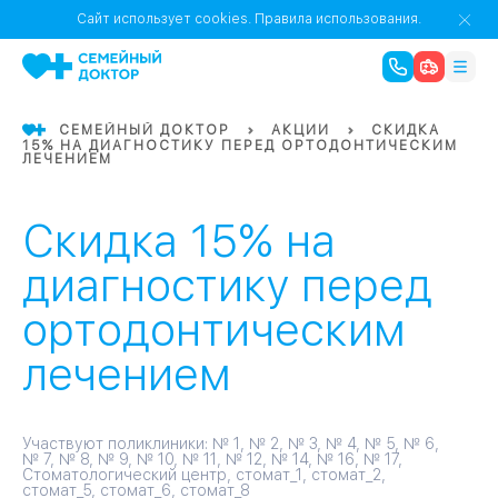
1
0
Речной Вокзал
Сайт использует cookies.
Правила использования.
07
Бабушкинская
СЕМЕЙНЫЙ ДОКТОР
АКЦИИ
СКИДКА
15% НА ДИАГНОСТИКУ ПЕРЕД ОРТОДОНТИЧЕСКИМ
02
ЛЕЧЕНИЕМ
Октябрьское
Октябрьское
08
Проспект Ми
поле
17
Первома
Скидка 15% на
Баррикадная
05
диагностику перед
ортодонтическим
Бауманская
15
САО
лечением
СЗАО
Тага
01
Участвуют поликлиники: № 1, № 2, № 3, № 4, № 5, № 6,
№ 7, № 8, № 9, № 10, № 11, № 12, № 14, № 16, № 17,
Стоматологический центр, стомат_1, стомат_2,
18
Павелецка
стомат_5, стомат_6, стомат_8