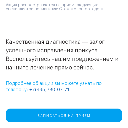
Акция распространяется на прием следующих
специалистов поликлиник: Стоматолог-ортодонт
09
Университет
Братис
Академическая
06
14
ДО 31 АВГУСТА
Качественная диагностика — залог
ЗАО
03
успешного исправления прикуса.
Теплый Стан
1
2
Пражская
Шипи
Воспользуйтесь нашим предложением и
16
Академика
Янгеля
начните лечение прямо сейчас.
Подробнее об акции вы можете узнать по
телефону:
+7(495)780-07-71
ЮЗ
ЗАПИСАТЬСЯ НА ПРИЕМ