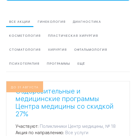
09
Университет
ВСЕ АКЦИИ
ГИНЕКОЛОГИЯ
ДИАГНОСТИКА
Братис
Академическая
06
КОСМЕТОЛОГИЯ
ПЛАСТИЧЕСКАЯ ХИРУРГИЯ
14
ЗАО
03
СТОМАТОЛОГИЯ
ХИРУРГИЯ
ОФТАЛЬМОЛОГИЯ
Теплый Стан
1
2
Пражская
Шипи
16
Академика
ПСИХОТЕРАПИЯ
ПРОГРАММЫ
ЕЩЁ
Янгеля
ДО 31 АВГУСТА
Оздоровительные и
медицинские программы
Центра медицины со скидкой
ЮЗ
27%
Участвуют:
Поликлиники Центр медицины, № 18
Акция по направлению:
Все услуги