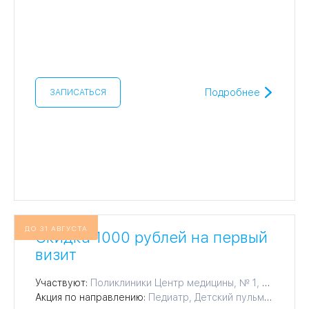
Подробнее
ЗАПИСАТЬСЯ
ДО 31 АВГУСТА
Скидка 1000 рублей на первый
визит
Участвуют:
Поликлиники Центр медицины, № 1, № 2, № 3, № 4, № 5, № 7, № 8, № 9, № 10, № 11, № 12, № 14, № 15, № 16, № 17, № 18
Акция по направлению:
Педиатр, Детский пульмонолог, Эндокринолог, Гематолог, Нефролог, Проктолог, Ревматолог, Рефлексотерапевт, Андролог, Детский фтизиатр, Фтизиатр, Трихолог, Диетолог, Инфекционист, Челюстно-лицевой хирург, Гепатолог, Генетик, Аллерголог, Хирург, Уролог, Травматолог, Терапевт, Семейный врач (ВОП), Пульмонолог, Офтальмолог, Онколог, Невролог, Маммолог, Отоларинголог (ЛОР), Кардиолог, Дерматолог, Гастроэнтеролог