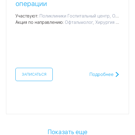
операции
Участвуют:
Поликлиники Госпитальный центр, Офтальмологический центр
Акция по направлению:
Офтальмолог, Хирургия роговицы ZEISS VisuMax, Лечение катаракты, Лечение пресбиопии, Лечение близорукости, Лазерная коррекция зрения, Хирургическое лечение глаукомы, Рефракционная замена хрусталика, Хирургия кератоконуса, Лазерное лечение глаукомы
Подробнее
ЗАПИСАТЬСЯ
Показать еще