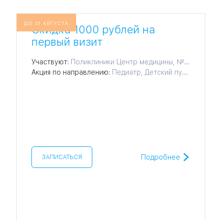
ДО 31 АВГУСТА
Скидка 1000 рублей на
первый визит
Участвуют:
Поликлиники Центр медицины, № 1, № 2, № 3, № 4, № 5, № 7, № 8, № 9, № 10, № 11, № 12, № 14, № 15, № 16, № 17, № 18
Акция по направлению:
Педиатр, Детский пульмонолог, Эндокринолог, Гематолог, Нефролог, Проктолог, Ревматолог, Рефлексотерапевт, Андролог, Детский фтизиатр, Фтизиатр, Трихолог, Диетолог, Инфекционист, Челюстно-лицевой хирург, Гепатолог, Генетик, Аллерголог, Хирург, Уролог, Травматолог, Терапевт, Семейный врач (ВОП), Пульмонолог, Офтальмолог, Онколог, Невролог, Маммолог, Отоларинголог (ЛОР), Кардиолог, Дерматолог, Гастроэнтеролог
Подробнее
ЗАПИСАТЬСЯ