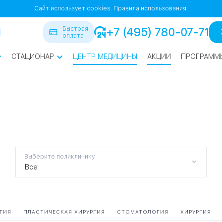
Сайт использует cookies.
Правила использования.
Быстрая
+7 (495) 780-07-71
оплата
СТАЦИОНАР
ЦЕНТР МЕДИЦИНЫ
АКЦИИ
ПРОГРАММ
ра
йская
1
1
СВАО
Выберите поликлинику
Все
нская
ВАО
ГИЯ
ПЛАСТИЧЕСКАЯ ХИРУРГИЯ
СТОМАТОЛОГИЯ
ХИРУРГИЯ
я