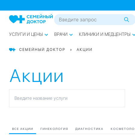
1
0
Речной Вокзал
07
Бабушкинская
УСЛУГИ И ЦЕНЫ
ВРАЧИ
КЛИНИКИ И МЕДЦЕНТРЫ
02
Октябрьское
Октябрьское
08
Проспект Ми
поле
СЕМЕЙНЫЙ ДОКТОР
АКЦИИ
17
Первома
Акции
Баррикадная
05
Бауманская
15
САО
Введите название услуги
СЗАО
Тага
01
ВСЕ АКЦИИ
ГИНЕКОЛОГИЯ
ДИАГНОСТИКА
КОСМЕТОЛО
18
Павелецка