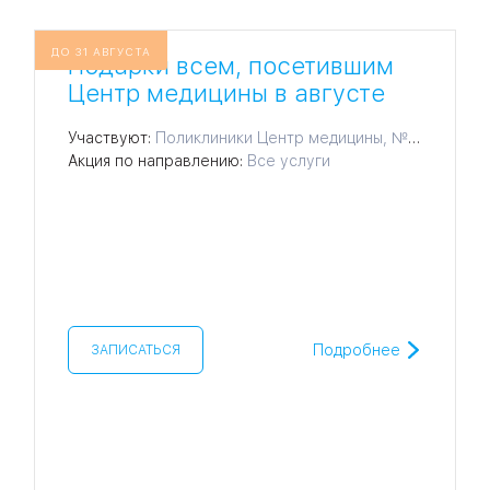
ДО 31 АВГУСТА
ЦАО
Подарки всем, посетившим
Центр медицины в августе
лавская
Участвуют:
Поликлиники Центр медицины, № 18
Акция по направлению:
Все услуги
ловская
ЮВАО
Подробнее
ЗАПИСАТЬСЯ
АО
ЮАО