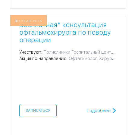
ДО 31 АВГУСТА
Бесплатная* консультация
офтальмохирурга по поводу
операции
Участвуют:
Поликлиники Госпитальный центр, Офтальмологический центр
Акция по направлению:
Офтальмолог, Хирургия роговицы ZEISS VisuMax, Лечение катаракты, Лечение пресбиопии, Лечение близорукости, Лазерная коррекция зрения, Хирургическое лечение глаукомы, Рефракционная замена хрусталика, Хирургия кератоконуса, Лазерное лечение глаукомы
Подробнее
ЗАПИСАТЬСЯ