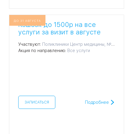
ДО 31 АВГУСТА
Кэшбэк до 1500р на все
услуги за визит в августе
Участвуют:
Поликлиники Центр медицины, № 1, № 2, № 3, № 4, № 5, № 7, № 8, № 9, № 10, № 11, № 12, № 14, № 15, № 16, № 17, № 18
Акция по направлению:
Все услуги
Подробнее
ЗАПИСАТЬСЯ