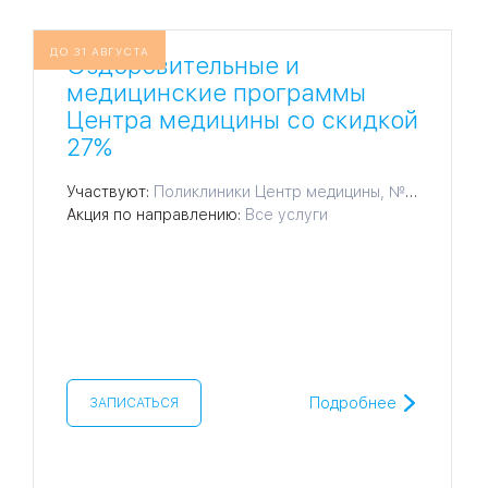
ДО 31 АВГУСТА
Оздоровительные и
09
Университет
медицинские программы
Братис
Центра медицины со скидкой
Академическая
06
14
27%
ЗАО
03
Участвуют:
Поликлиники Центр медицины, № 18
Теплый Стан
1
2
Пражская
Шипи
Акция по направлению:
Все услуги
16
Академика
Янгеля
ЮЗ
Подробнее
ЗАПИСАТЬСЯ