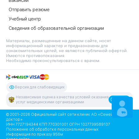
Вакансии
Отправить резюме
Учебный центр
Сведения об образовательной организации
Материалы, размещенные на данном сайте, носят
информационный характер и предназначены для
ознакомительных целей, не являются публичной офертой.
Имеются противопоказания.
Необходимо проконсультироваться с врачом.
Версия для слабовидящих
Независимая оценка качества условий оказания
Оценить
услуг медицинскими организациями
ЗАПИСАТЬСЯ
НА ПРИЕМ
© 2001–2026 Официальный сайт сети клиник АО «Семейный
доктор»
ИНН 7727194344 КПП 770301001 ОГРН 1027739589107
Положение об обработке персональных данных
Информация по приказу 956м