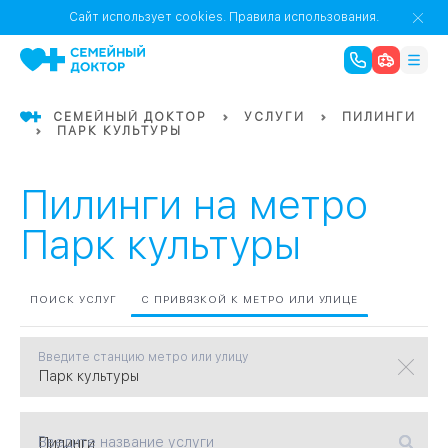
1
0
Речной Вокзал
Сайт использует cookies.
Правила использования.
07
Бабушкинская
СЕМЕЙНЫЙ ДОКТОР
УСЛУГИ
ПИЛИНГИ
ПАРК КУЛЬТУРЫ
02
Октябрьское
Октябрьское
08
Проспект Ми
поле
17
Первома
Пилинги на метро
Парк культуры
Баррикадная
05
Бауманская
15
САО
ПОИСК УСЛУГ
С ПРИВЯЗКОЙ К МЕТРО ИЛИ УЛИЦЕ
Введите станцию метро или улицу
СЗАО
Тага
01
18
Павелецка
Введите название услуги