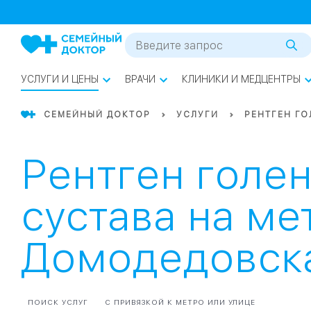
1
0
Речной Вокзал
07
Бабушкинская
УСЛУГИ И ЦЕНЫ
ВРАЧИ
КЛИНИКИ И МЕДЦЕНТРЫ
02
Октябрьское
Октябрьское
08
Проспект Ми
поле
СЕМЕЙНЫЙ ДОКТОР
УСЛУГИ
РЕНТГЕН Г
17
Первома
Рентген голе
Баррикадная
05
сустава на ме
Бауманская
15
САО
Домодедовск
СЗАО
Тага
01
18
Павелецка
ПОИСК УСЛУГ
С ПРИВЯЗКОЙ К МЕТРО ИЛИ УЛИЦЕ