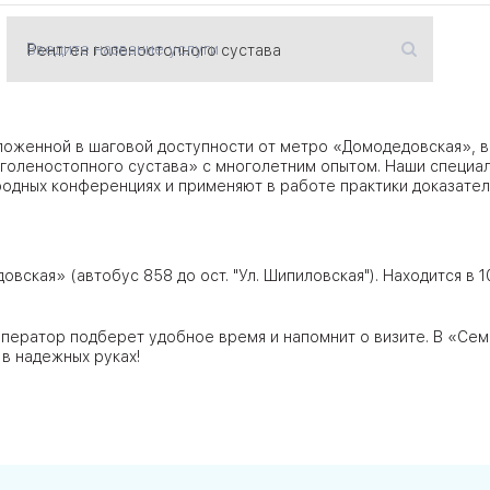
Введите название услуги
ЦАО
лавская
ложенной в шаговой доступности от метро «Домодедовская», в
голеностопного сустава» с многолетним опытом. Наши специа
одных конференциях и применяют в работе практики доказате
ловская
ЮВАО
вская» (автобус 858 до ост. "Ул. Шипиловская"). Находится в 1
ператор подберет удобное время и напомнит о визите. В «Се
в надежных руках!
АО
ЮАО