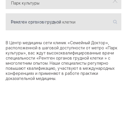
09
Университет
Введите название услуги
Братис
Академическая
06
14
ЗАО
В Центр медицины сети клиник «Семейный Доктор»,
03
расположенной в шаговой доступности от метро «Парк
Теплый Стан
1
2
Пражская
Шипи
культуры», вас ждут высококвалифицированные врачи
16
Академика
специальности «Рентген органов грудной клетки » с
Янгеля
многолетним опытом. Наши специалисты регулярно
повышают квалификацию, участвуют в международных
конференциях и применяют в работе практики
доказательной медицины.
ЮЗ