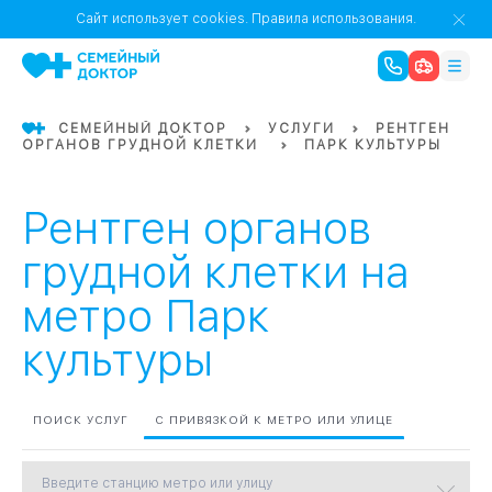
1
0
Речной Вокзал
Сайт использует cookies.
Правила использования.
07
Бабушкинская
СЕМЕЙНЫЙ ДОКТОР
УСЛУГИ
РЕНТГЕН
ОРГАНОВ ГРУДНОЙ КЛЕТКИ
ПАРК КУЛЬТУРЫ
02
Октябрьское
Октябрьское
08
Проспект Ми
поле
17
Первома
Рентген органов
Баррикадная
05
грудной клетки на
метро Парк
Бауманская
15
САО
культуры
СЗАО
Тага
01
ПОИСК УСЛУГ
С ПРИВЯЗКОЙ К МЕТРО ИЛИ УЛИЦЕ
18
Павелецка
Введите станцию метро или улицу