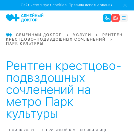
1
0
Речной Вокзал
Сайт использует cookies.
Правила использования.
07
Бабушкинская
СЕМЕЙНЫЙ ДОКТОР
УСЛУГИ
РЕНТГЕН
КРЕСТЦОВО-ПОДВЗДОШНЫХ СОЧЛЕНЕНИЙ
02
ПАРК КУЛЬТУРЫ
Октябрьское
Октябрьское
08
Проспект Ми
поле
17
Первома
Рентген крестцово-
Баррикадная
05
подвздошных
сочленений на
Бауманская
15
САО
метро Парк
культуры
СЗАО
Тага
01
18
Павелецка
ПОИСК УСЛУГ
С ПРИВЯЗКОЙ К МЕТРО ИЛИ УЛИЦЕ