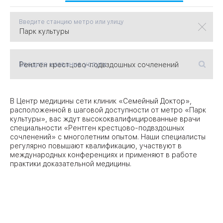
Введите станцию метро или улицу
09
Университет
Братис
Академическая
06
14
Введите название услуги
ЗАО
03
Теплый Стан
1
2
Пражская
Шипи
16
В Центр медицины сети клиник «Семейный Доктор»,
Академика
Янгеля
расположенной в шаговой доступности от метро «Парк
культуры», вас ждут высококвалифицированные врачи
специальности «Рентген крестцово-подвздошных
сочленений» с многолетним опытом. Наши специалисты
регулярно повышают квалификацию, участвуют в
международных конференциях и применяют в работе
практики доказательной медицины.
ЮЗ