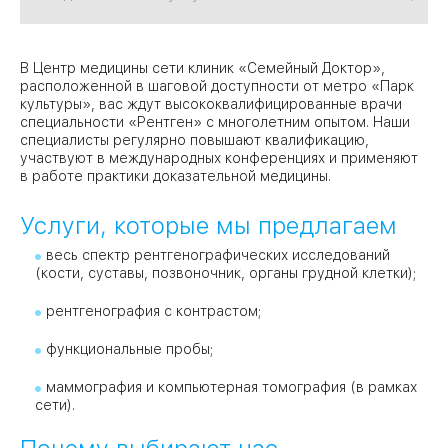
09
Университет
В Центр медицины сети клиник «Семейный Доктор»,
расположенной в шаговой доступности от метро «Парк
Братис
культуры», вас ждут высококвалифицированные врачи
Академическая
06
14
специальности «Рентген» с многолетним опытом. Наши
специалисты регулярно повышают квалификацию,
ЗАО
участвуют в международных конференциях и применяют
03
в работе практики доказательной медицины.
Теплый Стан
1
2
Пражская
Шипи
16
Академика
Услуги, которые мы предлагаем
Янгеля
весь спектр рентгенографических исследований
(кости, суставы, позвоночник, органы грудной клетки);
рентгенография с контрастом;
ЮЗ
функциональные пробы;
маммография и компьютерная томография (в рамках
сети).