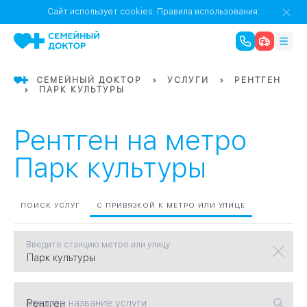
1
0
Речной Вокзал
Сайт использует cookies.
Правила использования.
07
Бабушкинская
СЕМЕЙНЫЙ ДОКТОР
УСЛУГИ
РЕНТГЕН
ПАРК КУЛЬТУРЫ
02
Октябрьское
Октябрьское
08
Проспект Ми
поле
17
Первома
Рентген на метро
Парк культуры
Баррикадная
05
Бауманская
15
САО
ПОИСК УСЛУГ
С ПРИВЯЗКОЙ К МЕТРО ИЛИ УЛИЦЕ
Введите станцию метро или улицу
СЗАО
Тага
01
18
Павелецка
Введите название услуги