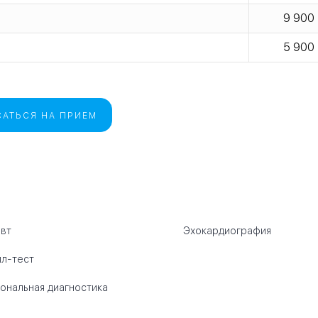
9 900
5 900
АТЬСЯ НА ПРИЕМ
вт
Эхокардиография
л-тест
ональная диагностика