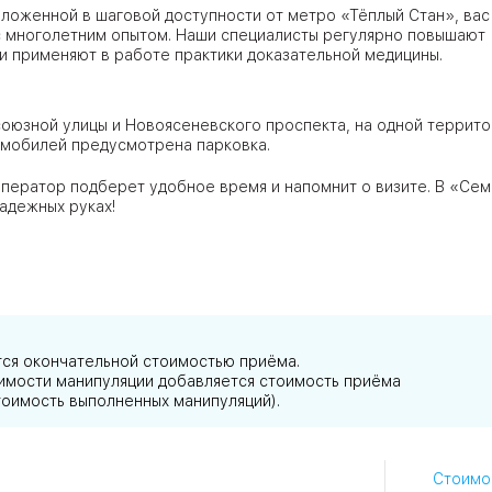
ложенной в шаговой доступности от метро «Тёплый Стан», вас
 многолетним опытом. Наши специалисты регулярно повышают
и применяют в работе практики доказательной медицины.
ЦАО
лавская
оюзной улицы и Новоясеневского проспекта, на одной террито
томобилей предусмотрена парковка.
ператор подберет удобное время и напомнит о визите. В «Се
ловская
адежных руках!
ЮВАО
тся окончательной стоимостью приёма.
АО
тоимости манипуляции добавляется стоимость приёма
ЮАО
тоимость выполненных манипуляций).
Стоимо