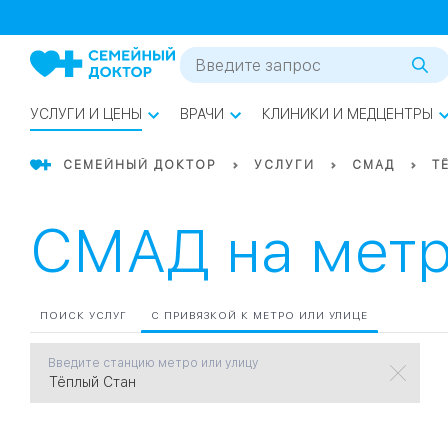
1
0
Речной Вокзал
07
Бабушкинская
УСЛУГИ И ЦЕНЫ
ВРАЧИ
КЛИНИКИ И МЕДЦЕНТРЫ
02
Октябрьское
Октябрьское
08
Проспект Ми
поле
СЕМЕЙНЫЙ ДОКТОР
УСЛУГИ
СМАД
Т
17
Первома
СМАД на метр
Баррикадная
05
Бауманская
15
САО
ПОИСК УСЛУГ
С ПРИВЯЗКОЙ К МЕТРО ИЛИ УЛИЦЕ
Введите станцию метро или улицу
СЗАО
Тага
01
18
Павелецка