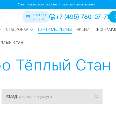
Сайт использует cookies.
Правила использования.
Быстрая
+7 (495) 780-07-71
оплата
СТАЦИОНАР
ЦЕНТР МЕДИЦИНЫ
АКЦИИ
ПРОГРАММ
ра
ЁПЛЫЙ СТАН
йская
1
1
о Тёплый Стан
СВАО
Введите название услуги
нская
ВАО
я