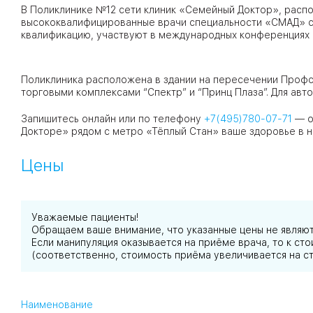
В Поликлинике №12 сети клиник «Семейный Доктор», распо
высококвалифицированные врачи специальности «СМАД» с
квалификацию, участвуют в международных конференциях 
09
Университет
Братис
Академическая
06
Поликлиника расположена в здании на пересечении Профс
14
торговыми комплексами “Спектр” и “Принц Плаза”. Для ав
ЗАО
03
Запишитесь онлайн или по телефону
+7(495)780-07-71
— о
Теплый Стан
1
2
Пражская
Шипи
Докторе» рядом с метро «Тёплый Стан» ваше здоровье в н
16
Академика
Янгеля
Цены
Уважаемые пациенты!
Обращаем ваше внимание, что указанные цены не являю
ЮЗ
Если манипуляция оказывается на приёме врача, то к с
(соответственно, стоимость приёма увеличивается на с
Наименование