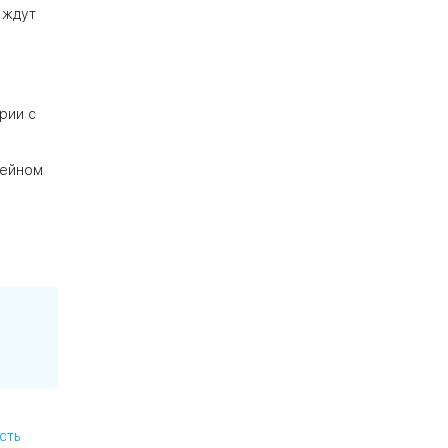
 ждут
рии с
мейном
сть