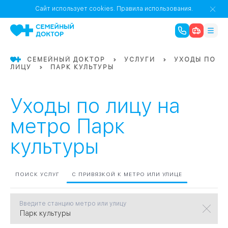
1
0
Речной Вокзал
Сайт использует cookies.
Правила использования.
07
Бабушкинская
СЕМЕЙНЫЙ ДОКТОР
УСЛУГИ
УХОДЫ ПО
ЛИЦУ
ПАРК КУЛЬТУРЫ
02
Октябрьское
Октябрьское
08
Проспект Ми
поле
17
Первома
Уходы по лицу на
Баррикадная
05
метро Парк
культуры
Бауманская
15
САО
ПОИСК УСЛУГ
С ПРИВЯЗКОЙ К МЕТРО ИЛИ УЛИЦЕ
СЗАО
Тага
01
Введите станцию метро или улицу
18
Павелецка