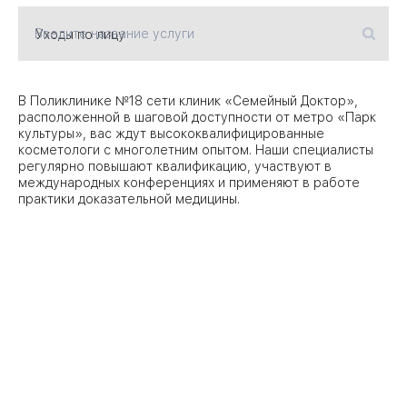
Введите название услуги
09
Университет
Братис
Академическая
06
В Поликлинике №18 сети клиник «Семейный Доктор»,
14
расположенной в шаговой доступности от метро «Парк
культуры», вас ждут высококвалифицированные
ЗАО
03
косметологи с многолетним опытом. Наши специалисты
Теплый Стан
1
2
Пражская
регулярно повышают квалификацию, участвуют в
Шипи
международных конференциях и применяют в работе
16
Академика
практики доказательной медицины.
Янгеля
ЮЗ