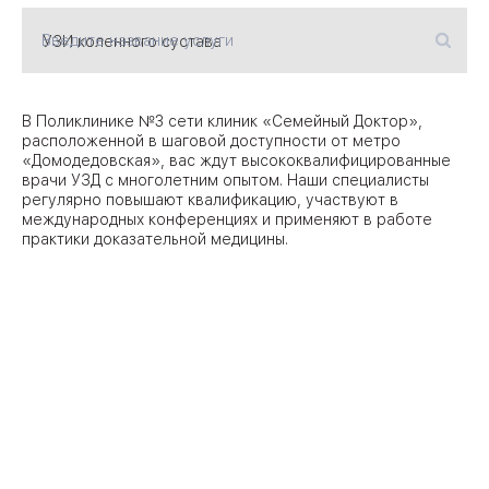
Введите название услуги
09
Университет
Братис
Академическая
06
В Поликлинике №3 сети клиник «Семейный Доктор»,
14
расположенной в шаговой доступности от метро
«Домодедовская», вас ждут высококвалифицированные
ЗАО
03
врачи УЗД с многолетним опытом. Наши специалисты
Теплый Стан
1
2
Пражская
регулярно повышают квалификацию, участвуют в
Шипи
международных конференциях и применяют в работе
16
Академика
практики доказательной медицины.
Янгеля
ЮЗ