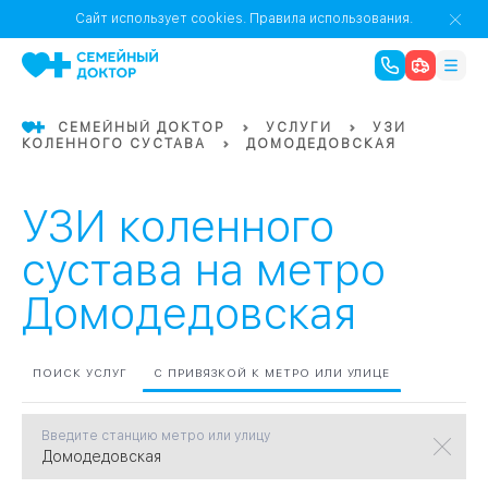
1
0
Речной Вокзал
Сайт использует cookies.
Правила использования.
07
Бабушкинская
СЕМЕЙНЫЙ ДОКТОР
УСЛУГИ
УЗИ
КОЛЕННОГО СУСТАВА
ДОМОДЕДОВСКАЯ
02
Октябрьское
Октябрьское
08
Проспект Ми
поле
17
Первома
УЗИ коленного
Баррикадная
05
сустава на метро
Домодедовская
Бауманская
15
САО
ПОИСК УСЛУГ
С ПРИВЯЗКОЙ К МЕТРО ИЛИ УЛИЦЕ
СЗАО
Тага
01
Введите станцию метро или улицу
18
Павелецка