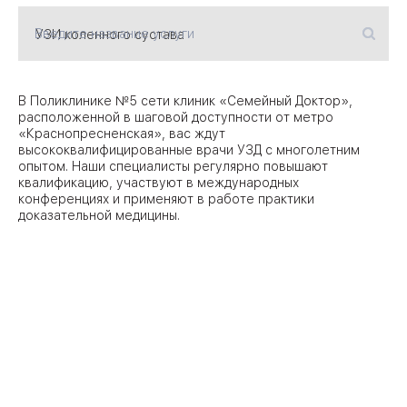
Введите название услуги
09
Университет
Братис
Академическая
06
В Поликлинике №5 сети клиник «Семейный Доктор»,
14
расположенной в шаговой доступности от метро
«Краснопресненская», вас ждут
ЗАО
03
высококвалифицированные врачи УЗД с многолетним
Теплый Стан
1
2
Пражская
опытом. Наши специалисты регулярно повышают
Шипи
квалификацию, участвуют в международных
16
Академика
конференциях и применяют в работе практики
Янгеля
доказательной медицины.
ЮЗ