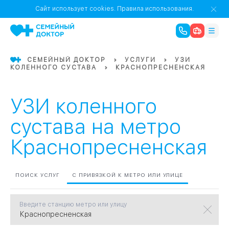
1
0
Речной Вокзал
Сайт использует cookies.
Правила использования.
07
Бабушкинская
СЕМЕЙНЫЙ ДОКТОР
УСЛУГИ
УЗИ
КОЛЕННОГО СУСТАВА
КРАСНОПРЕСНЕНСКАЯ
02
Октябрьское
Октябрьское
08
Проспект Ми
поле
17
Первома
УЗИ коленного
Баррикадная
05
сустава на метро
Краснопресненская
Бауманская
15
САО
ПОИСК УСЛУГ
С ПРИВЯЗКОЙ К МЕТРО ИЛИ УЛИЦЕ
СЗАО
Тага
01
Введите станцию метро или улицу
18
Павелецка