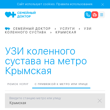
1
0
Речной Вокзал
Сайт использует cookies.
Правила использования.
07
Бабушкинская
СЕМЕЙНЫЙ ДОКТОР
УСЛУГИ
УЗИ
КОЛЕННОГО СУСТАВА
КРЫМСКАЯ
02
Октябрьское
Октябрьское
08
Проспект Ми
поле
17
Первома
УЗИ коленного
Баррикадная
05
сустава на метро
Крымская
Бауманская
15
САО
ПОИСК УСЛУГ
С ПРИВЯЗКОЙ К МЕТРО ИЛИ УЛИЦЕ
СЗАО
Тага
01
Введите станцию метро или улицу
18
Павелецка