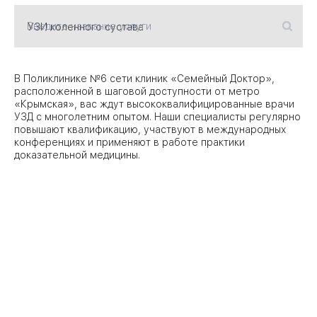
Введите название услуги
09
Университет
Братис
Академическая
06
В Поликлинике №6 сети клиник «Семейный Доктор»,
14
расположенной в шаговой доступности от метро
«Крымская», вас ждут высококвалифицированные врачи
ЗАО
03
УЗД с многолетним опытом. Наши специалисты регулярно
Теплый Стан
1
2
Пражская
повышают квалификацию, участвуют в международных
Шипи
конференциях и применяют в работе практики
16
Академика
доказательной медицины.
Янгеля
ЮЗ