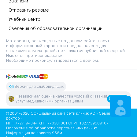
Вакансии
Отправить резюме
Учебный центр
Сведения об образовательной организации
Материалы, размещенные на данном сайте, носят
информационный характер и предназначены для
ознакомительных целей, не являются публичной офертой.
Имеются противопоказания.
Необходимо проконсультироваться с врачом.
Версия для слабовидящих
Независимая оценка качества условий оказания
Оценить
услуг медицинскими организациями
ЗАПИСАТЬСЯ
НА ПРИЕМ
© 2001–2026 Официальный сайт сети клиник АО «Семейный
доктор»
ИНН 7727194344 КПП 770301001 ОГРН 1027739589107
Положение об обработке персональных данных
Информация по приказу 956м