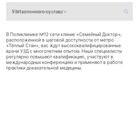
Введите название услуги
09
Университет
Братис
Академическая
06
В Поликлинике №12 сети клиник «Семейный Доктор»,
14
расположенной в шаговой доступности от метро
«Тёплый Стан», вас ждут высококвалифицированные
ЗАО
03
врачи УЗД с многолетним опытом. Наши специалисты
Теплый Стан
1
2
Пражская
регулярно повышают квалификацию, участвуют в
Шипи
международных конференциях и применяют в работе
16
Академика
практики доказательной медицины.
Янгеля
ЮЗ