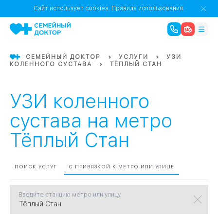
1
0
Речной Вокзал
Сайт использует cookies.
Правила использования.
07
Бабушкинская
СЕМЕЙНЫЙ ДОКТОР
УСЛУГИ
УЗИ
КОЛЕННОГО СУСТАВА
ТЁПЛЫЙ СТАН
02
Октябрьское
Октябрьское
08
Проспект Ми
поле
17
Первома
УЗИ коленного
Баррикадная
05
сустава на метро
Тёплый Стан
Бауманская
15
САО
ПОИСК УСЛУГ
С ПРИВЯЗКОЙ К МЕТРО ИЛИ УЛИЦЕ
СЗАО
Тага
01
Введите станцию метро или улицу
18
Павелецка