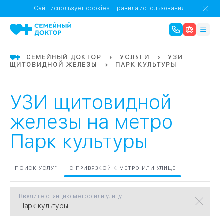
1
0
Речной Вокзал
Сайт использует cookies.
Правила использования.
07
Бабушкинская
СЕМЕЙНЫЙ ДОКТОР
УСЛУГИ
УЗИ
ЩИТОВИДНОЙ ЖЕЛЕЗЫ
ПАРК КУЛЬТУРЫ
02
Октябрьское
Октябрьское
08
Проспект Ми
поле
17
Первома
УЗИ щитовидной
Баррикадная
05
железы на метро
Парк культуры
Бауманская
15
САО
ПОИСК УСЛУГ
С ПРИВЯЗКОЙ К МЕТРО ИЛИ УЛИЦЕ
СЗАО
Тага
01
Введите станцию метро или улицу
18
Павелецка