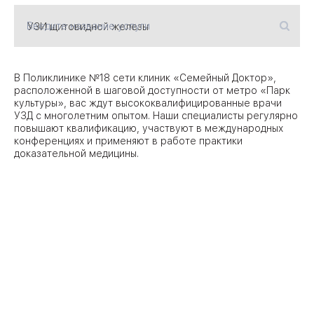
Введите название услуги
09
Университет
Братис
Академическая
06
В Поликлинике №18 сети клиник «Семейный Доктор»,
14
расположенной в шаговой доступности от метро «Парк
культуры», вас ждут высококвалифицированные врачи
ЗАО
03
УЗД с многолетним опытом. Наши специалисты регулярно
Теплый Стан
1
2
Пражская
повышают квалификацию, участвуют в международных
Шипи
конференциях и применяют в работе практики
16
Академика
доказательной медицины.
Янгеля
ЮЗ