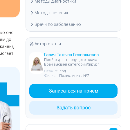
Методы диагностики
Методы лечения
Врачи по заболеванию
дко оно
ем до
Автор статьи
каней),
могает
Галич Татьяна Геннадьевна
Прейскурант ведущего врача
Врач высшей категории
Хирург
Стаж:
21 год
Филиал:
Поликлиника №7
Записаться на прием
Задать вопрос