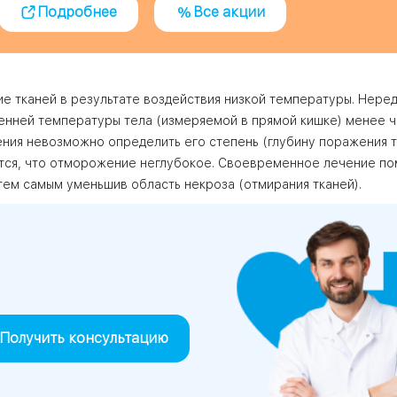
Подробнее
Все акции
ЦАО
лавская
 тканей в результате воздействия низкой температуры. Нере
нней температуры тела (измеряемой в прямой кишке) менее ч
ения невозможно определить его степень (глубину поражения т
ловская
ется, что отморожение неглубокое. Своевременное лечение по
ЮВАО
ем самым уменьшив область некроза (отмирания тканей).
АО
ЮАО
Получить консультацию