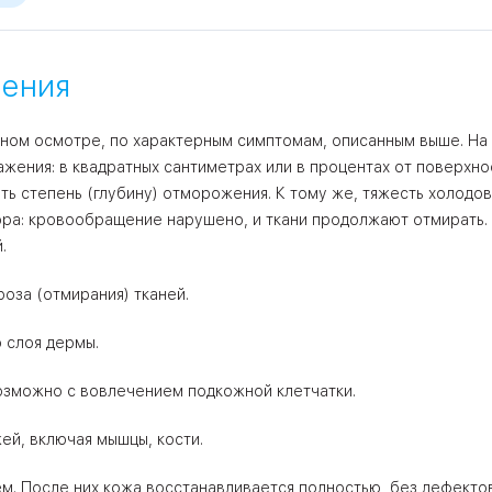
ения
ном осмотре, по характерным симптомам, описанным выше. На
жения: в квадратных сантиметрах или в процентах от поверхнос
ь степень (глубину) отморожения. К тому же, тяжесть холодо
ора: кровообращение нарушено, и ткани продолжают отмирать.
.
роза (отмирания) тканей.
о слоя дермы.
 возможно с вовлечением подкожной клетчатки.
ей, включая мышцы, кости.
. После них кожа восстанавливается полностью, без дефектов