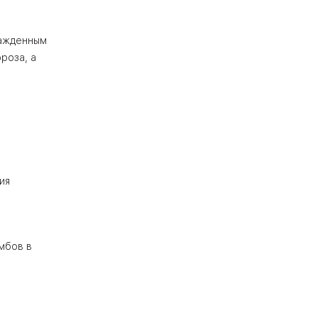
лажденным
роза, а
ия
мбов в