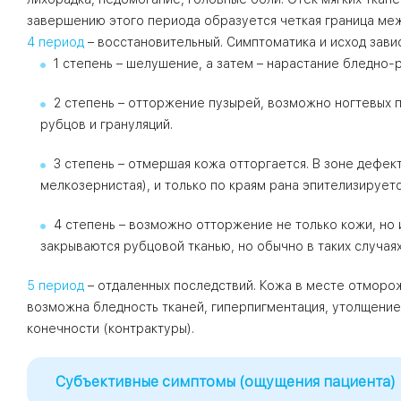
завершению этого периода образуется четкая граница меж
4 период
– восстановительный. Симптоматика и исход зави
1 степень – шелушение, а затем – нарастание бледно-
2 степень – отторжение пузырей, возможно ногтевых п
рубцов и грануляций.
3 степень – отмершая кожа отторгается. В зоне дефект
мелкозернистая), и только по краям рана эпителизируетс
4 степень – возможно отторжение не только кожи, но
закрываются рубцовой тканью, но обычно в таких случаях
5 период
– отдаленных последствий. Кожа в месте отморо
возможна бледность тканей, гиперпигментация, утолщение
конечности (контрактуры).
Субъективные симптомы (ощущения пациента)