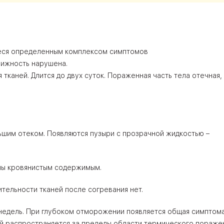
еся определенным комплексом симптомов
вижность нарушена.
 тканей. Длится до двух суток. Пораженная часть тела отечная,
ьшим отеком. Появляются пузыри с прозрачной жидкостью –
ены кровянистым содержимым.
ительности тканей после согревания нет.
недель. При глубоком отморожении появляется общая симптома
ей распространяется за пределы области термического пораже