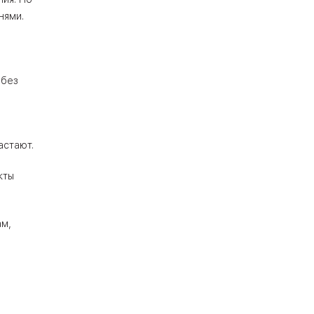
нями.
 без
астают.
кты
ам,