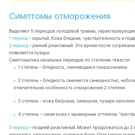
Симптомы отморожения
Выделяют 5 периодов холодовой травмы, характеризующи
1 период
– скрытый. Кожа бледная, чувствительность и под
2 период
– ранний реактивный. Это время после согревания
появляются пузыри.
Симптоматика начальных периодов по степеням тяжести:
1 степень – бледность, сменяющаяся покраснением.
2 степень – бледность сменяется синюшностью, небол
отличительная особенность отморожения 2 степени.
3 степень – кожа багровая, синюшная, пузыри наполн
4 степень – синяя кожа с мраморным оттенком. Чувств
3 период
– поздний реактивный. Может продолжаться до 2 
лихорадка, недомогание, головные боли. Отек мягких ткан