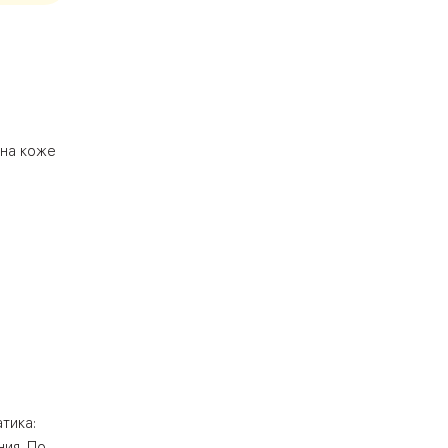
 на коже
тика:
ния. По