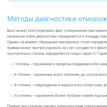
Методы диагностики отморож
Врач может констатировать факт отморожения при первич
начальном этапе диагностики определяется и площадь пора
Однако на момент обращения невозможно точно определит
травмы может прогрессировать за счет сосудистого факт
окончательно степень определяется только через 5-7 дней
I степень – поражение в пределах эпидермиса без нек
II степень – поражение всего эпителия, до сосочковог
III степень – повреждение и некроз всех слоев кожи,
IV степень – поражение более глубоких тканей под кож
Первые две степени считают поверхностным отморожением