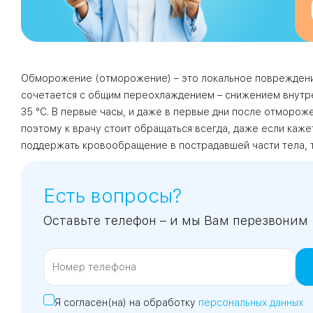
09
Университет
Братис
Академическая
06
Обморожение (отморожение) – это локальное повреждение
14
сочетается с общим переохлаждением – снижением внутре
ЗАО
35 °C. В первые часы, и даже в первые дни после отморож
03
Теплый Стан
1
2
Пражская
Шипи
поэтому к врачу стоит обращаться всегда, даже если каж
16
Академика
поддержать кровообращение в пострадавшей части тела, т
Янгеля
Есть вопросы?
Оставьте телефон – и мы Вам перезвоним
ЮЗ
Я согласен(на) на обработку
персональных данных