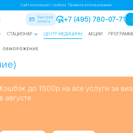
Сайт использует cookies.
Правила использования.
Быстрая
+7 (495) 780-07-71
оплата
СТАЦИОНАР
ЦЕНТР МЕДИЦИНЫ
АКЦИИ
ПРОГРАММ
ра
ОБМОРОЖЕНИЕ
йская
1
1
ие)
СВАО
Кэшбэк до 1500р на все услуги за виз
в августе
нская
ВАО
я