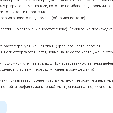
ду разрушенными тканями, которые погибают, и здоровыми тка
сит от тяжести поражения:
розового нового эпидермиса (обновление кожи).
ластин (но затем они вырастут снова). Заживление происходит
а растёт грануляционная ткань (красного цвета, плотная,
я. Если отторгаются ногти, новые на их месте часто уже не отр
 и подкожной клетчатки, мышц. При естественном течении дефе
 делают пластику (пересадку тканей в зону дефекта).
жения оказывается более чувствительной к низким температур
 ногтей, атрофия (уменьшение) мышц, сниженная подвижность