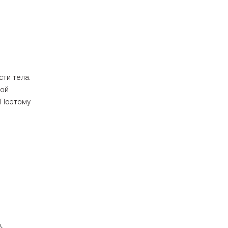
ти тела.
вой
 Поэтому
.