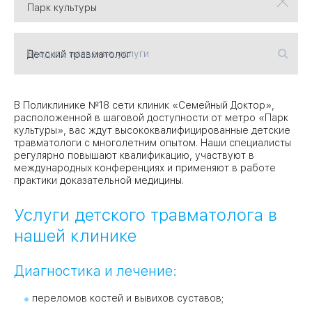
09
Университет
Введите название услуги
Братис
Академическая
06
14
ЗАО
В Поликлинике №18 сети клиник «Семейный Доктор»,
03
расположенной в шаговой доступности от метро «Парк
Теплый Стан
1
2
Пражская
Шипи
культуры», вас ждут высококвалифицированные детские
16
Академика
травматологи с многолетним опытом. Наши специалисты
Янгеля
регулярно повышают квалификацию, участвуют в
международных конференциях и применяют в работе
практики доказательной медицины.
Услуги детского травматолога в
нашей клинике
ЮЗ
Диагностика и лечение:
переломов костей и вывихов суставов;