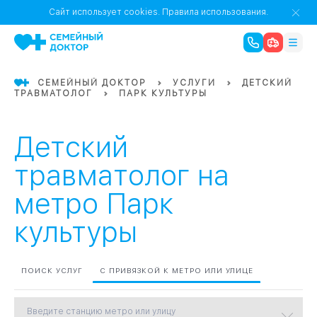
1
0
Речной Вокзал
Сайт использует cookies.
Правила использования.
07
Бабушкинская
СЕМЕЙНЫЙ ДОКТОР
УСЛУГИ
ДЕТСКИЙ
ТРАВМАТОЛОГ
ПАРК КУЛЬТУРЫ
02
Октябрьское
Октябрьское
08
Проспект Ми
поле
17
Первома
Детский
Баррикадная
05
травматолог на
метро Парк
Бауманская
15
САО
культуры
СЗАО
Тага
01
ПОИСК УСЛУГ
С ПРИВЯЗКОЙ К МЕТРО ИЛИ УЛИЦЕ
18
Павелецка
Введите станцию метро или улицу