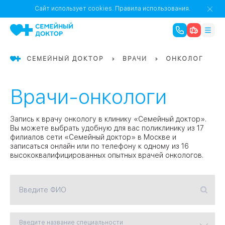
1
0
Речной Вокзал
Сайт использует cookies.
Правила использования.
07
Бабушкинская
СЕМЕЙНЫЙ ДОКТОР
ВРАЧИ
ОНКОЛОГ
02
Октябрьское
Октябрьское
08
Проспект Ми
поле
17
Врачи-онкологи
Первома
Баррикадная
05
Запись к врачу онкологу в клинику «Семейный доктор».
Вы можете выбрать удобную для вас поликлинику из 17
филиалов сети «Семейный доктор» в Москве и
записаться онлайн или по телефону к одному из 16
Бауманская
15
САО
высококвалифицированных опытных врачей онкологов.
СЗАО
Введите ФИО
Тага
01
18
Павелецка
Введите название специальности