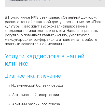
09
Университет
В Поликлинике №18 сети клиник «Семейный Доктор»,
расположенной в шаговой доступности от метро «Парк
Братис
культуры», вас ждут высококвалифицированные
Академическая
06
14
кардиологи с многолетним опытом. Наши специалисты
регулярно повышают квалификацию, участвуют в
ЗАО
международных конференциях и применяют в работе
03
Теплый Стан
1
2
практики доказательной медицины.
Пражская
Шипи
16
Академика
Янгеля
Услуги кардиолога в нашей
клинике
Диагностика и лечение
ЮЗ
Ишемической болезни сердца
Артериальной гипертензии
Аритмий различного генеза