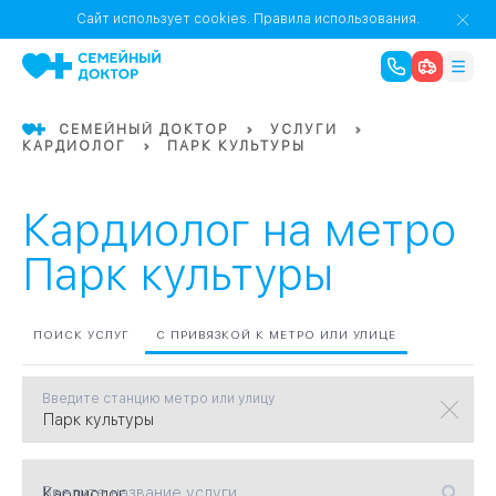
1
0
Речной Вокзал
Сайт использует cookies.
Правила использования.
07
Бабушкинская
СЕМЕЙНЫЙ ДОКТОР
УСЛУГИ
КАРДИОЛОГ
ПАРК КУЛЬТУРЫ
02
Октябрьское
Октябрьское
08
Проспект Ми
поле
17
Первома
Кардиолог на метро
Баррикадная
05
Парк культуры
Бауманская
15
САО
ПОИСК УСЛУГ
С ПРИВЯЗКОЙ К МЕТРО ИЛИ УЛИЦЕ
Введите станцию метро или улицу
СЗАО
Тага
01
18
Павелецка
Введите название услуги