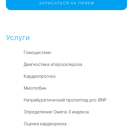
ЗАПИСАТЬСЯ НА ПРИЕМ
Услуги
Гомоцистеин
Диагностика атеросклероза
Кардиопрогноз
Миоглобин
Натрийуретический пропептид pro-BNP
Определение Омега-3 индекса
Оценка кардиориска