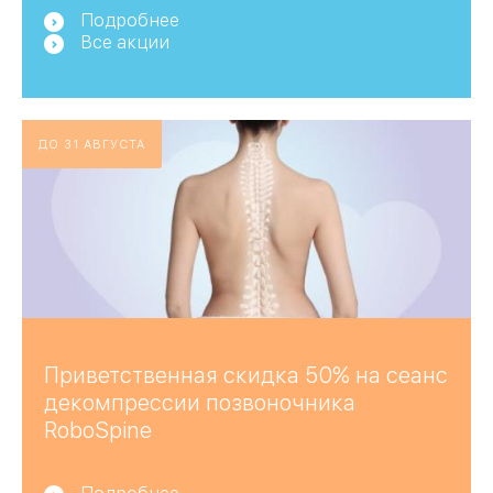
Подробнее
Все акции
ДО 31 АВГУСТА
Приветственная скидка 50% на сеанс
декомпрессии позвоночника
RoboSpine