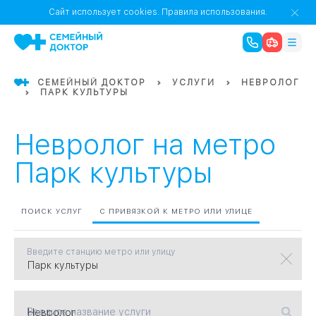
1
0
Речной Вокзал
Сайт использует cookies.
Правила использования.
07
Бабушкинская
СЕМЕЙНЫЙ ДОКТОР
УСЛУГИ
НЕВРОЛОГ
ПАРК КУЛЬТУРЫ
02
Октябрьское
Октябрьское
08
Проспект Ми
поле
17
Первома
Невролог на метро
Парк культуры
Баррикадная
05
Бауманская
15
САО
ПОИСК УСЛУГ
С ПРИВЯЗКОЙ К МЕТРО ИЛИ УЛИЦЕ
Введите станцию метро или улицу
СЗАО
Тага
01
18
Павелецка
Введите название услуги