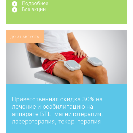
Подробнее
Все акции
ДО 31 АВГУСТА
Приветственная скидка 30% на
лечение и реабилитацию на
аппарате BTL: магнитотерапия,
лазеротерапия, текар-терапия