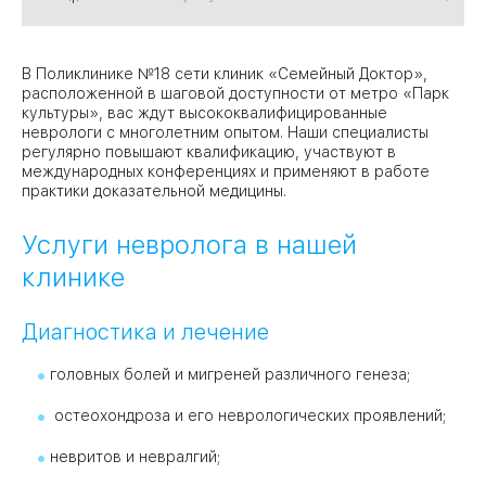
09
Университет
В Поликлинике №18 сети клиник «Семейный Доктор»,
расположенной в шаговой доступности от метро «Парк
Братис
культуры», вас ждут высококвалифицированные
Академическая
06
14
неврологи с многолетним опытом. Наши специалисты
регулярно повышают квалификацию, участвуют в
ЗАО
международных конференциях и применяют в работе
03
практики доказательной медицины.
Теплый Стан
1
2
Пражская
Шипи
16
Академика
Услуги невролога в нашей
Янгеля
клинике
Диагностика и лечение
головных болей и мигреней различного генеза;
ЮЗ
остеохондроза и его неврологических проявлений;
невритов и невралгий;