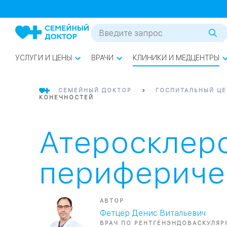
1
0
Речной Вокзал
07
Бабушкинская
УСЛУГИ И ЦЕНЫ
ВРАЧИ
КЛИНИКИ И МЕДЦЕНТРЫ
02
Октябрьское
Октябрьское
08
Проспект Ми
поле
17
СЕМЕЙНЫЙ ДОКТОР
ГОСПИТАЛЬНЫЙ ЦЕ
Первома
КОНЕЧНОСТЕЙ
Баррикадная
05
Атеросклер
Бауманская
15
САО
перифериче
СЗАО
Тага
01
АВТОР
Фетцер Денис Витальевич
18
Павелецка
ВРАЧ ПО РЕНТГЕНЭНДОВАСКУЛЯР