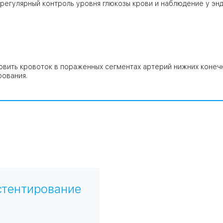
егулярный контроль уровня глюкозы крови и наблюдение у энд
овить кровоток в пораженных сегментах артерий нижних коне
рования.
стентирование