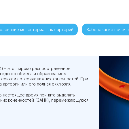
ЦАО
лавская
олевание мезентериальных артерий
Заболевание почечн
ловская
ЮВАО
К) – это широко распространенное
ипидного обмена и образованием
ериях и артериях нижних конечностей. При
 артерии или его полная окклюзия.
 в настоящее время принято выделять
АО
жних конечностей (ЗАНК), перемежающуюся
ЮАО