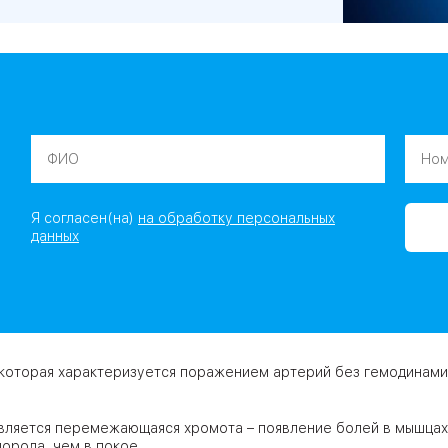
ю
Я согласен(на)
на обработку персональных
данных
 которая характеризуется поражением артерий без гемодинами
ляется перемежающаяся хромота – появление болей в мышцах 
е кислорода, чем в покое..