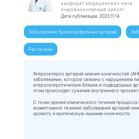
КАНДИДАТ МЕДИЦИНСКИХ НАУК
ЭНДОВАСКУЛЯРНЫЙ ХИРУРГ
Дата публикации: 2023.11.14
09
Университет
Братис
Заболевание брахиоцефальных артерий
Заб
Академическая
06
14
ЗАО
Рак печени
03
Теплый Стан
1
2
Пражская
Шипи
16
Академика
Янгеля
Атеросклероз артерий нижних конечностей (АН
заболевание, которое связано с нарушением л
атеросклеротических бляшек в подвздошных арт
этом происходит сужение внутреннего просвета
С точки зрения клинического течения процесса
ЮЗ
асимптомное течение заболевания артерий ни
хромоту и критическую ишемию конечности.