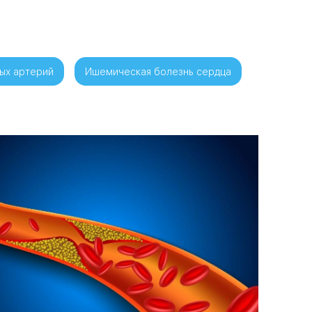
ых артерий
Ишемическая болезнь сердца