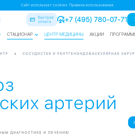
Сайт использует cookies.
Правила использования.
Быстрая
+7 (495) 780-07-71
оплата
СТАЦИОНАР
ЦЕНТР МЕДИЦИНЫ
АКЦИИ
ПРОГРАММ
ра
НТР
СОСУДИСТАЯ И РЕНТГЕНЭНДОВАСКУЛЯРНАЯ ХИРУР
йская
1
1
оз
СВАО
ских артерий
нская
ВАО
я
НЫМ ДИАГНОСТИКЕ И ЛЕЧЕНИЮ