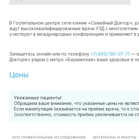
09
Университет
В Госпитальном центре сети клиник «Семейный Доктор», р
Братис
ждут высококвалифицированные врачи УЗД с многолетним 
участвуют в международных конференциях и применяют в 
Академическая
06
14
ЗАО
03
Запишитесь онлайн или по телефону
+7(495)780-07-71
— о
Теплый Стан
1
2
Пражская
Шипи
Докторе» рядом с метро «Бауманская» ваше здоровье в на
16
Академика
Янгеля
Цены
Уважаемые пациенты!
Обращаем ваше внимание, что указанные цены не являю
ЮЗ
Если манипуляция оказывается на приёме врача, то к с
(соответственно, стоимость приёма увеличивается на с
ИНСТРУМЕНТАЛЬНЫЕ ИССЛЕДОВАНИЯ
МАТЕРИАЛЫ И РАБОТЫ