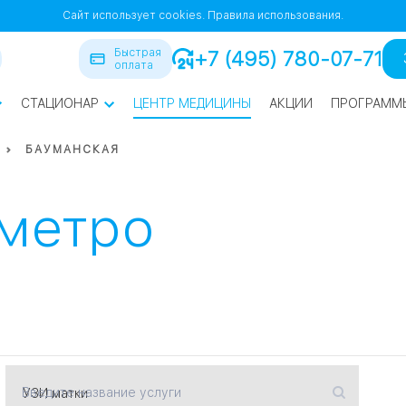
Сайт использует cookies.
Правила использования.
Быстрая
+7 (495) 780-07-71
оплата
СТАЦИОНАР
ЦЕНТР МЕДИЦИНЫ
АКЦИИ
ПРОГРАММ
ра
БАУМАНСКАЯ
йская
1
1
 метро
СВАО
нская
ВАО
я
Введите название услуги