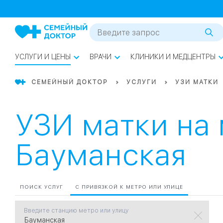
1
0
Речной Вокзал
07
Бабушкинская
УСЛУГИ И ЦЕНЫ
ВРАЧИ
КЛИНИКИ И МЕДЦЕНТРЫ
02
Октябрьское
Октябрьское
08
Проспект Ми
поле
СЕМЕЙНЫЙ ДОКТОР
УСЛУГИ
УЗИ МАТКИ
17
Первома
УЗИ матки на
Баррикадная
05
Бауманская
Бауманская
15
САО
СЗАО
ПОИСК УСЛУГ
С ПРИВЯЗКОЙ К МЕТРО ИЛИ УЛИЦЕ
Тага
01
Введите станцию метро или улицу
18
Павелецка