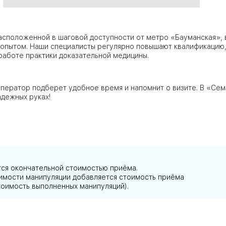
ЦАО
асположенной в шаговой доступности от метро «Бауманская», 
лавская
опытом. Наши специалисты регулярно повышают квалификацию
работе практики доказательной медицины.
ператор подберет удобное время и напомнит о визите. В «Се
ловская
дежных руках!
ЮВАО
тся окончательной стоимостью приёма.
АО
тоимости манипуляции добавляется стоимость приёма
ЮАО
тоимость выполненных манипуляций).