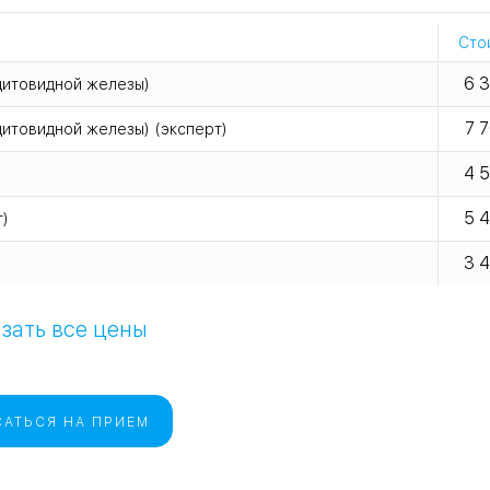
Сто
6 
щитовидной железы)
7 
итовидной железы) (эксперт)
4 
5 
т)
3 
зать все цены
АТЬСЯ НА ПРИЕМ