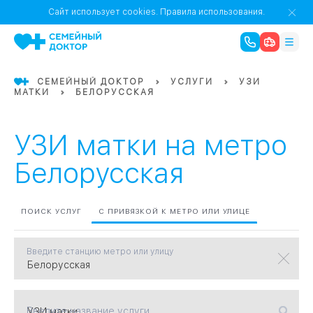
1
0
Речной Вокзал
Сайт использует cookies.
Правила использования.
07
Бабушкинская
СЕМЕЙНЫЙ ДОКТОР
УСЛУГИ
УЗИ
МАТКИ
БЕЛОРУССКАЯ
02
Октябрьское
Октябрьское
08
Проспект Ми
поле
17
Первома
УЗИ матки на метро
Баррикадная
05
Белорусская
Бауманская
15
САО
ПОИСК УСЛУГ
С ПРИВЯЗКОЙ К МЕТРО ИЛИ УЛИЦЕ
Введите станцию метро или улицу
СЗАО
Тага
01
18
Павелецка
Введите название услуги