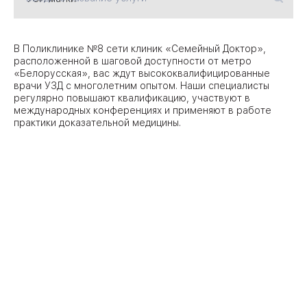
09
Университет
В Поликлинике №8 сети клиник «Семейный Доктор»,
расположенной в шаговой доступности от метро
Братис
«Белорусская», вас ждут высококвалифицированные
Академическая
06
14
врачи УЗД с многолетним опытом. Наши специалисты
регулярно повышают квалификацию, участвуют в
ЗАО
международных конференциях и применяют в работе
03
Теплый Стан
1
2
практики доказательной медицины.
Пражская
Шипи
16
Академика
Янгеля
ЮЗ