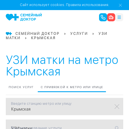
1
0
Речной Вокзал
Сайт использует cookies.
Правила использования.
07
Бабушкинская
СЕМЕЙНЫЙ ДОКТОР
УСЛУГИ
УЗИ
МАТКИ
КРЫМСКАЯ
02
Октябрьское
Октябрьское
08
Проспект Ми
поле
17
Первома
УЗИ матки на метро
Баррикадная
05
Крымская
Бауманская
15
САО
ПОИСК УСЛУГ
С ПРИВЯЗКОЙ К МЕТРО ИЛИ УЛИЦЕ
Введите станцию метро или улицу
СЗАО
Тага
01
18
Павелецка
Введите название услуги