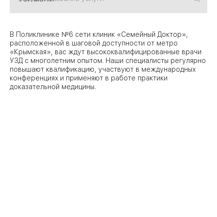
09
Университет
В Поликлинике №6 сети клиник «Семейный Доктор»,
расположенной в шаговой доступности от метро
Братис
«Крымская», вас ждут высококвалифицированные врачи
Академическая
06
14
УЗД с многолетним опытом. Наши специалисты регулярно
повышают квалификацию, участвуют в международных
ЗАО
конференциях и применяют в работе практики
03
Теплый Стан
1
2
доказательной медицины.
Пражская
Шипи
16
Академика
Янгеля
ЮЗ