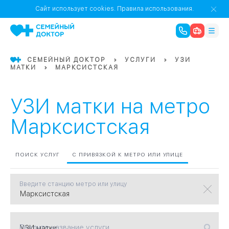
1
0
Речной Вокзал
Сайт использует cookies.
Правила использования.
07
Бабушкинская
СЕМЕЙНЫЙ ДОКТОР
УСЛУГИ
УЗИ
МАТКИ
МАРКСИСТСКАЯ
02
Октябрьское
Октябрьское
08
Проспект Ми
поле
17
Первома
УЗИ матки на метро
Баррикадная
05
Марксистская
Бауманская
15
САО
ПОИСК УСЛУГ
С ПРИВЯЗКОЙ К МЕТРО ИЛИ УЛИЦЕ
Введите станцию метро или улицу
СЗАО
Тага
01
18
Павелецка
Введите название услуги