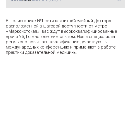
09
Университет
В Поликлинике №1 сети клиник «Семейный Доктор»,
расположенной в шаговой доступности от метро
Братис
«Марксистская», вас ждут высококвалифицированные
Академическая
06
14
врачи УЗД с многолетним опытом. Наши специалисты
регулярно повышают квалификацию, участвуют в
ЗАО
международных конференциях и применяют в работе
03
Теплый Стан
1
2
практики доказательной медицины.
Пражская
Шипи
16
Академика
Янгеля
ЮЗ