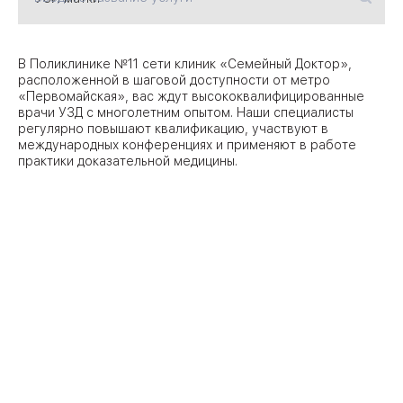
09
Университет
В Поликлинике №11 сети клиник «Семейный Доктор»,
расположенной в шаговой доступности от метро
Братис
«Первомайская», вас ждут высококвалифицированные
Академическая
06
14
врачи УЗД с многолетним опытом. Наши специалисты
регулярно повышают квалификацию, участвуют в
ЗАО
международных конференциях и применяют в работе
03
Теплый Стан
1
2
практики доказательной медицины.
Пражская
Шипи
16
Академика
Янгеля
ЮЗ