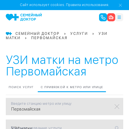
1
0
Речной Вокзал
Сайт использует cookies.
Правила использования.
07
Бабушкинская
СЕМЕЙНЫЙ ДОКТОР
УСЛУГИ
УЗИ
МАТКИ
ПЕРВОМАЙСКАЯ
02
Октябрьское
Октябрьское
08
Проспект Ми
поле
17
Первома
УЗИ матки на метро
Баррикадная
05
Первомайская
Бауманская
15
САО
ПОИСК УСЛУГ
С ПРИВЯЗКОЙ К МЕТРО ИЛИ УЛИЦЕ
Введите станцию метро или улицу
СЗАО
Тага
01
18
Павелецка
Введите название услуги