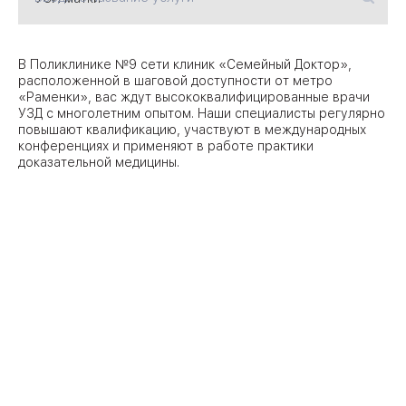
09
Университет
В Поликлинике №9 сети клиник «Семейный Доктор»,
расположенной в шаговой доступности от метро
Братис
«Раменки», вас ждут высококвалифицированные врачи
Академическая
06
14
УЗД с многолетним опытом. Наши специалисты регулярно
повышают квалификацию, участвуют в международных
ЗАО
конференциях и применяют в работе практики
03
Теплый Стан
1
2
доказательной медицины.
Пражская
Шипи
16
Академика
Янгеля
ЮЗ