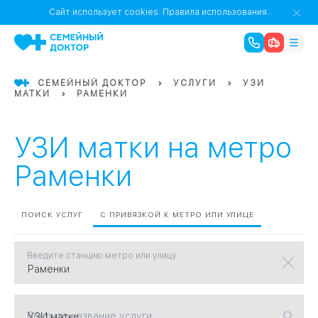
1
0
Речной Вокзал
Сайт использует cookies.
Правила использования.
07
Бабушкинская
СЕМЕЙНЫЙ ДОКТОР
УСЛУГИ
УЗИ
МАТКИ
РАМЕНКИ
02
Октябрьское
Октябрьское
08
Проспект Ми
поле
17
Первома
УЗИ матки на метро
Баррикадная
05
Раменки
Бауманская
15
САО
ПОИСК УСЛУГ
С ПРИВЯЗКОЙ К МЕТРО ИЛИ УЛИЦЕ
Введите станцию метро или улицу
СЗАО
Тага
01
18
Павелецка
Введите название услуги