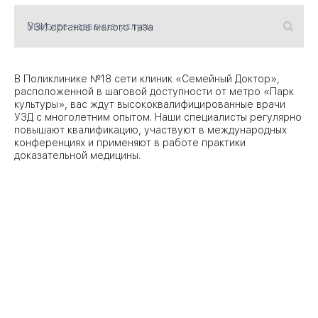
Введите название услуги
09
Университет
Братис
Академическая
06
В Поликлинике №18 сети клиник «Семейный Доктор»,
14
расположенной в шаговой доступности от метро «Парк
культуры», вас ждут высококвалифицированные врачи
ЗАО
03
УЗД с многолетним опытом. Наши специалисты регулярно
Теплый Стан
1
2
Пражская
повышают квалификацию, участвуют в международных
Шипи
конференциях и применяют в работе практики
16
Академика
доказательной медицины.
Янгеля
ЮЗ