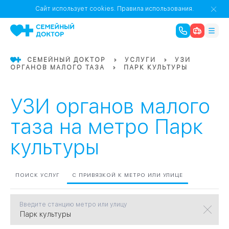
1
0
Речной Вокзал
Сайт использует cookies.
Правила использования.
07
Бабушкинская
СЕМЕЙНЫЙ ДОКТОР
УСЛУГИ
УЗИ
ОРГАНОВ МАЛОГО ТАЗА
ПАРК КУЛЬТУРЫ
02
Октябрьское
Октябрьское
08
Проспект Ми
поле
17
Первома
УЗИ органов малого
Баррикадная
05
таза на метро Парк
культуры
Бауманская
15
САО
ПОИСК УСЛУГ
С ПРИВЯЗКОЙ К МЕТРО ИЛИ УЛИЦЕ
СЗАО
Тага
01
Введите станцию метро или улицу
18
Павелецка