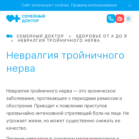
1
0
Речной Вокзал
Сайт использует cookies.
Правила использования.
07
Бабушкинская
СЕМЕЙНЫЙ ДОКТОР
ЗДОРОВЬЕ ОТ А ДО Я
НЕВРАЛГИЯ ТРОЙНИЧНОГО НЕРВА
02
Октябрьское
Октябрьское
08
Проспект Ми
поле
Невралгия тройничного
17
Первома
нерва
Баррикадная
05
Бауманская
15
Невралгия тройничного нерва — это хроническое
САО
заболевание, протекающее с периодами ремиссии и
обострения. Приводит к появлению приступов
чрезвычайно интенсивной стреляющей боли на лице. Не
СЗАО
Тага
01
угрожает жизни, но может существенно снижать ее
качество.
18
Павелецка
Лечение невралгии в основном медикаментозное и