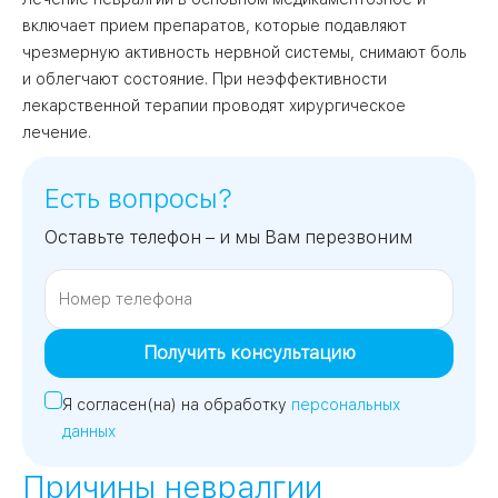
включает прием препаратов, которые подавляют
чрезмерную активность нервной системы, снимают боль
09
Университет
и облегчают состояние. При неэффективности
Братис
лекарственной терапии проводят хирургическое
Академическая
06
лечение.
14
ЗАО
03
Есть вопросы?
Теплый Стан
1
2
Пражская
Шипи
16
Академика
Оставьте телефон – и мы Вам перезвоним
Янгеля
Получить консультацию
ЮЗ
Я согласен(на) на обработку
персональных
данных
Причины невралгии