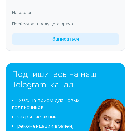
Невролог
Прейскурант ведущего врача
Записаться
Подпишитесь на наш
Telegram-канал
-20% на прием для новых
подписчиков
закрытые акции
рекомендации врачей,