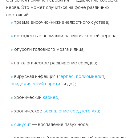
Основная причина невралгии — сдавление корешка
нерва. Это может случиться на фоне различных
состояний:
травма височно-нижнечелюстного сустава;
врожденные аномалии развития костей черепа;
опухоли головного мозга и лица;
патологическое расширение сосудов;
вирусная инфекция (
герпес
,
полиомиелит
,
эпидемический паротит
и др.);
хронический
кариес
;
хроническое
воспаление среднего уха
;
синусит
— воспаление пазух носа;