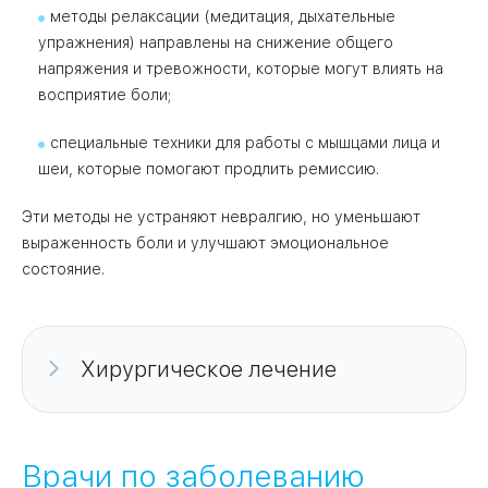
методы релаксации (медитация, дыхательные
упражнения) направлены на снижение общего
напряжения и тревожности, которые могут влиять на
восприятие боли;
специальные техники для работы с мышцами лица и
шеи, которые помогают продлить ремиссию.
Эти методы не устраняют невралгию, но уменьшают
выраженность боли и улучшают эмоциональное
состояние.
Хирургическое лечение
Хирургическое лечение показано в том случае,
если медикаментозная терапия оказывается
Врачи по заболеванию
неэффективной или вызывает тяжелые побочные