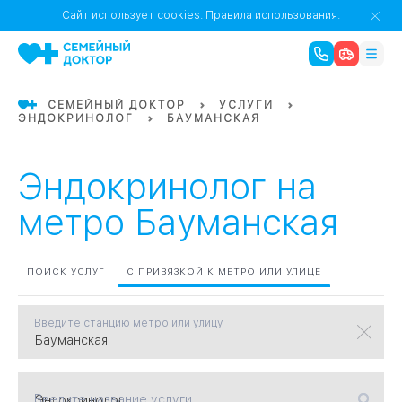
1
0
Речной Вокзал
Сайт использует cookies.
Правила использования.
07
Бабушкинская
СЕМЕЙНЫЙ ДОКТОР
УСЛУГИ
ЭНДОКРИНОЛОГ
БАУМАНСКАЯ
02
Октябрьское
Октябрьское
08
Проспект Ми
поле
17
Первома
Эндокринолог на
Баррикадная
05
метро Бауманская
Бауманская
15
САО
ПОИСК УСЛУГ
С ПРИВЯЗКОЙ К МЕТРО ИЛИ УЛИЦЕ
Введите станцию метро или улицу
СЗАО
Тага
01
18
Павелецка
Введите название услуги