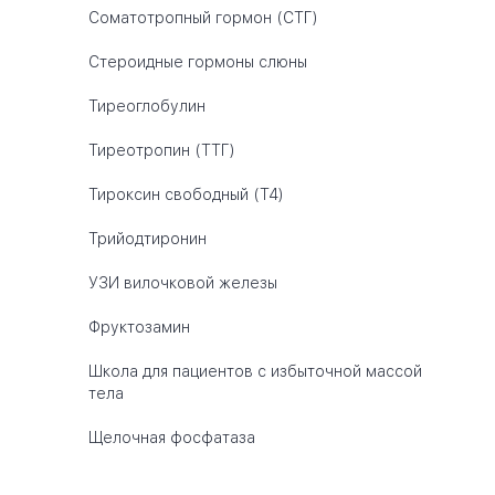
Соматотропный гормон (СТГ)
Стероидные гормоны слюны
Тиреоглобулин
Тиреотропин (ТТГ)
Тироксин свободный (Т4)
Трийодтиронин
УЗИ вилочковой железы
Фруктозамин
Школа для пациентов с избыточной массой
тела
Щелочная фосфатаза