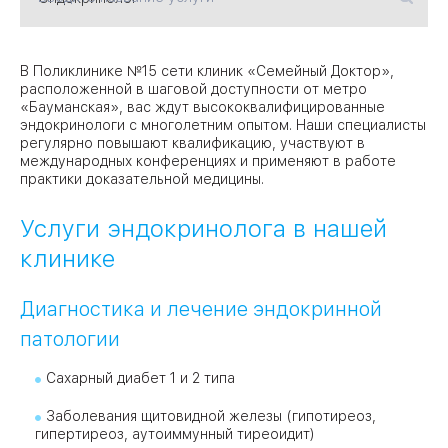
09
Университет
В Поликлинике №15 сети клиник «Семейный Доктор»,
расположенной в шаговой доступности от метро
Братис
«Бауманская», вас ждут высококвалифицированные
Академическая
06
14
эндокринологи с многолетним опытом. Наши специалисты
регулярно повышают квалификацию, участвуют в
ЗАО
международных конференциях и применяют в работе
03
Теплый Стан
1
2
практики доказательной медицины.
Пражская
Шипи
16
Академика
Янгеля
Услуги эндокринолога в нашей
клинике
Диагностика и лечение эндокринной
патологии
ЮЗ
Сахарный диабет 1 и 2 типа
Заболевания щитовидной железы (гипотиреоз,
гипертиреоз, аутоиммунный тиреоидит)