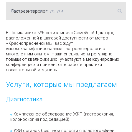
Введите название услуги
09
Университет
Братис
Академическая
06
В Поликлинике №5 сети клиник «Семейный Доктор»,
14
расположенной в шаговой доступности от метро
«Краснопресненская», вас ждут
ЗАО
03
высококвалифицированные гастроэнтерологи с
Теплый Стан
1
2
Пражская
многолетним опытом. Наши специалисты регулярно
Шипи
повышают квалификацию, участвуют в международных
16
Академика
конференциях и применяют в работе практики
Янгеля
доказательной медицины.
Услуги, которые мы предлагаем
Диагностика
ЮЗ
Комплексное обследование ЖКТ (гастроскопия,
колоноскопия под седацией)
УЗИ органов брюшной полости с эластографией