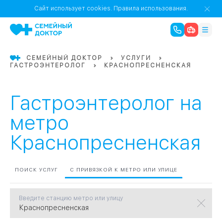
1
0
Речной Вокзал
Сайт использует cookies.
Правила использования.
07
Бабушкинская
СЕМЕЙНЫЙ ДОКТОР
УСЛУГИ
ГАСТРОЭНТЕРОЛОГ
КРАСНОПРЕСНЕНСКАЯ
02
Октябрьское
Октябрьское
08
Проспект Ми
поле
17
Первома
Гастроэнтеролог на
Баррикадная
05
метро
Краснопресненская
Бауманская
15
САО
ПОИСК УСЛУГ
С ПРИВЯЗКОЙ К МЕТРО ИЛИ УЛИЦЕ
СЗАО
Тага
01
Введите станцию метро или улицу
18
Павелецка